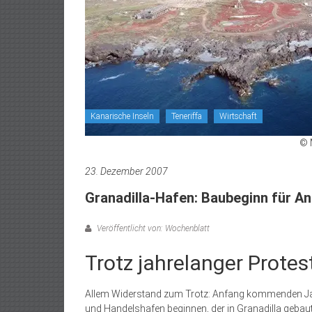
Kanarische Inseln
Teneriffa
Wirtschaft
© 
23. Dezember 2007
Granadilla-Hafen: Baubeginn für A
Veröffentlicht von: Wochenblatt
Trotz jahrelanger Protes
Allem Widerstand zum Trotz: Anfang kommenden Jah
und Handelshafen beginnen, der in Granadilla gebaut