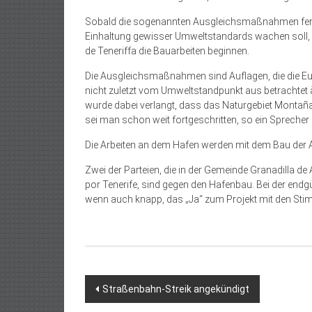
Sobald die sogenannten Ausgleichsmaßnahmen fertig g
Einhaltung gewisser Umweltstandards wachen soll,
de Teneriffa die Bauarbeiten beginnen.
Die Ausgleichsmaßnahmen sind Auflagen, die die E
nicht zuletzt vom Umweltstandpunkt aus betrachtet
wurde dabei verlangt, dass das Naturgebiet Montañ
sei man schon weit fortgeschritten, so ein Sprecher
Die Arbeiten an dem Hafen werden mit dem Bau der 
Zwei der Parteien, die in der Gemeinde Granadilla de
por Tenerife, sind gegen den Hafenbau. Bei der end
wenn auch knapp, das „Ja“ zum Projekt mit den Stim
Beitragsnavigation
Straßenbahn-Streik angekündigt