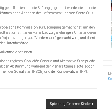
estellt seien und die Stiftung gegründet wurde, die über die
 können nach Angaben der Hafenverwaltung von Santa Cruz
uropä­ische Kommission zur Bedingung gemacht hat, um den
 äu­ßerst umstrittenen Hafenbau zu genehmigen. Unter anderem
a Roja sozusagen „auf Vordermann“ gebracht wird, und damit
 der Hafenbehörde.
Au­ßenmole beginnen.
 Abona regieren, Coalición Canaria und Alternativa Sí se puede
gültigen Abstimmung während der Plenarsitzung siegte jedoch,
men der Sozialisten (PSOE) und der Konservativen (PP).
Le
Ki
Spielzeug für arme Kinder