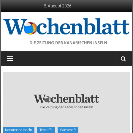
Zum
8. August 2026
Inhalt
springen
Wochenblatt
die
Zeitung
der
Kanarischen
Inseln
Kanarische Inseln
Teneriffa
Wirtschaft