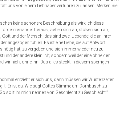
 statt uns von einem Liebhaber verführen zu lassen. Merken Sie
enschen keine schönere Beschreibung als wirklich diese
fordern einander heraus, ziehen sich an, stoßen sich ab,
a, Gott und der Mensch, das sind zwei Liebende, die an ihrer
der angezogen fühlen. Es ist eine Liebe, die auf Antwort
e es nötig hat, zu vergeben und sich immer wieder neu zu
st und der andere kleinlich; sondern weil der eine ohne den
d wir nicht ohne ihn. Das alles steckt in diesem sperrigen
nchmal entzieht er sich uns, dann müssen wir Wüstenzeiten
gilt: Er ist da. Wie sagt Gottes Stimme am Dornbusch zu
 So sollt ihr mich nennen von Geschlecht zu Geschlecht.“