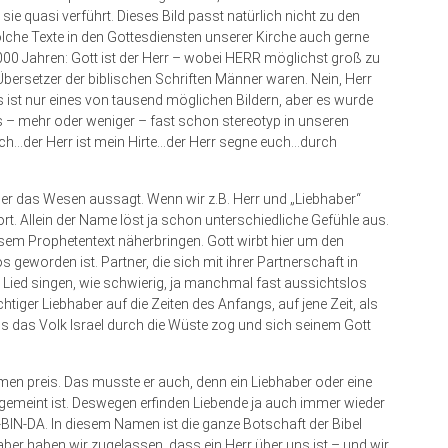
a sie quasi verführt. Dieses Bild passt natürlich nicht zu den
che Texte in den Gottesdiensten unserer Kirche auch gerne
 2000 Jahren: Gott ist der Herr – wobei HERR möglichst groß zu
Übersetzer der biblischen Schriften Männer waren. Nein, Herr
Es ist nur eines von tausend möglichen Bildern, aber es wurde
 – mehr oder weniger – fast schon stereotyp in unseren
ich…der Herr ist mein Hirte…der Herr segne euch…durch
er das Wesen aussagt. Wenn wir z.B. Herr und „Liebhaber“
rt. Allein der Name löst ja schon unterschiedliche Gefühle aus.
em Prophetentext näherbringen. Gott wirbt hier um den
 geworden ist. Partner, die sich mit ihrer Partnerschaft in
n Lied singen, wie schwierig, ja manchmal fast aussichtslos
ichtiger Liebhaber auf die Zeiten des Anfangs, auf jene Zeit, als
ls das Volk Israel durch die Wüste zog und sich seinem Gott
Namen preis. Das musste er auch, denn ein Liebhaber oder eine
 gemeint ist. Deswegen erfinden Liebende ja auch immer wieder
BIN-DA. In diesem Namen ist die ganze Botschaft der Bibel
er haben wir zugelassen, dass ein Herr über uns ist – und wir