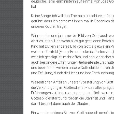
deutsche Familienministerin auf einmal von „das Go
hat.
Keine Bange, ich will das Thema hier nicht vertiefen
geführt, dass ich gerne mit Ihnen mal in Gedanken da
unseren Köpfen tragen.
Wir machen uns ja immer ein Bild von Gott, auch wen
Aber es ist so. Und wenn alles gut geht, dann lösen 
Kind hat z.B. ein anderes Bild von Gott als etwa ein 
welchem Umfeld (Eltern, Freundeskreis, Partner/in…)
weiblich geprägt ist, mehr offen und nah, oder eher s
auch besondere Erfahrungen, tiefgreifende Erschütte
und beeinflusst werden unsere Gottesbilder durch U
und Erfüllung, durch die Liebe und ihre Enttäuschung
Wesentlichen Anteil an unserer Vorstellung von Gott h
die Verkündigung im Gottesdienst – das alles prägt 
Erfahrungen verhindert oder gar unterdrückt werde
Gottesbild erstarrt und fördert die Starrheit und Här
damit bröselt dann auch der Glaube.
Ein wunderschönes Bild von Gott habe ich persönli