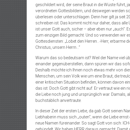
geschildert wird, der seine Braut in die Wüste führt, j
verordneten Gottesbildern, und deswegen werden sol
überlesen oder unterschlagen. Denn hier gilt ja seit
schreiben ist. Das kommt nicht nur daher, dass alle 
ist unser Gott auch, sicher – aber eben nur „auch“. 
zum einzigen Bild gemacht. Und so verwenden wir es
Gottesdiensten: „Lobet den Herren…-Herr, erbarme d
Christus, unsern Herrn…“
Warum das so bedeutsam ist? Weil der Name viel üb
einander gegenüberstellen, dann spüren wir das sofo
Deshalb möchte ich Ihnen noch etwas mehr von dies
Menschen, um sein Volk wie um eine Braut, die treulos
einer kritischen Situation befinden, können davon ei
das ist. Doch Gott gibt nicht auf. Er vertraut wie ein r
die Liebe noch jung und ursprünglich war. Damals, a
buchstäblich anvertraute.
In dieser Zeit der ersten Liebe, da gab Gott seinen 
Liebhaberin muss sich „outen“, wenn die Liebe ernst
neue Namen füreinander. So sagt Gott von sich: ICH-
gebündelt. Wir haben HERR daraus gemacht. Damit ab