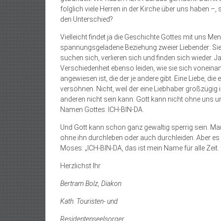
folglich viele Herren in der Kirche über uns haben –,
den Unterschied?
Vielleicht findet ja die Geschichte Gottes mit uns M
spannungsgeladene Beziehung zweier Liebender: Sie 
suchen sich, verlieren sich und finden sich wieder. J
Verschiedenheit ebenso leiden, wie sie sich voneinan
angewiesen ist, die der je andere gibt. Eine Liebe, di
versöhnen. Nicht, weil der eine Liebhaber großzügig i
anderen nicht sein kann: Gott kann nicht ohne uns un
Namen Gottes: ICH-BIN-DA.
Und Gott kann schon ganz gewaltig sperrig sein. Ma
ohne ihn durchleben oder auch durchleiden. Aber es 
Moses: „ICH-BIN-DA, das ist mein Name für alle Zeit.
Herzlichst Ihr
Bertram Bolz, Diakon
Kath. Touristen- und
Residentenseelsorger