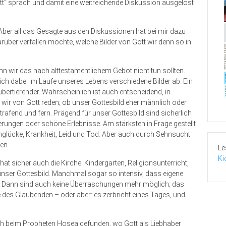
tt“ sprach und damit eine weitreichende Diskussion ausgelöst
. Aber all das Gesagte aus den Diskussionen hat bei mir dazu
rüber verfallen möchte, welche Bilder von Gott wir denn so in
n wir das nach alttestamentlichem Gebot nicht tun sollten.
sich dabei im Laufe unseres Lebens verschiedene Bilder ab. Ein
Pubertierender. Wahrscheinlich ist auch entscheidend, in
 wir von Gott reden; ob unser Gottesbild eher männlich oder
trafend und fern. Prägend für unser Gottesbild sind sicherlich
rungen oder schöne Erlebnisse. Am stärksten in Frage gestellt
nglücke, Krankheit, Leid und Tod. Aber auch durch Sehnsucht
en.
Le
Ki
at sicher auch die Kirche. Kindergarten, Religionsunterricht,
unser Gottesbild. Manchmal sogar so intensiv, dass eigene
n. Dann sind auch keine Überraschungen mehr möglich; das
te des Glaubenden – oder aber: es zerbricht eines Tages, und
ch beim Propheten Hosea gefunden, wo Gott als Liebhaber