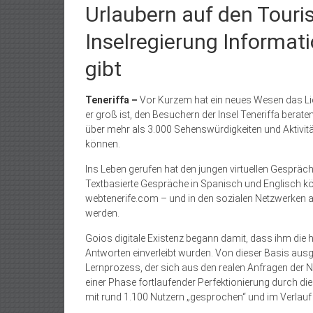
Urlaubern auf den Tour
Inselregierung Informat
gibt
Teneriffa –
Vor Kurzem hat ein neues Wesen das Licht
er groß ist, den Besuchern der Insel Teneriffa bera
über mehr als 3.000 Sehenswürdigkeiten und Aktivi
können.
Ins Leben gerufen hat den jungen virtuellen Gespräc
Textbasierte Gespräche in Spanisch und Englisch kö
webtenerife.com – und in den sozialen Netzwerken 
werden.
Goios digitale Existenz begann damit, dass ihm die 
Antworten einverleibt wurden. Von dieser Basis au
Lernprozess, der sich aus den realen Anfragen der Nut
einer Phase fortlaufender Perfektionierung durch di
mit rund 1.100 Nutzern „gesprochen“ und im Verlau