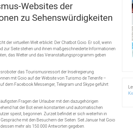
ismus-Websites der
ionen zu Sehenswürdigkeiten
 der virtuellen Welt erblickt: Der Chatbot Goio. Er soll, wenn
tend zur Seite stehen und ihnen maßgeschneiderte Informationen
täten, das Wetter und das Veranstaltungsprogramm geben
hsroboter das Tourismusressort der Inselregierung.
nnen mit Goio auf der Website von Turismo de Tenerife ­–
auf dem Facebook Messenger, Telegram und Sky­pe geführt
Le
Ki
häufigsten Fragen der Urlauber mit den dazugehörigen
sgehend hat der Bot einen konstanten und automatischen
zer speist, begonnen. Zurzeit befindet er sich weiterhin in
e Gespräche mit den Besuchern der Seiten. Seit Januar hat Goio
f dessen mehr als 150.000 Antworten gegeben.