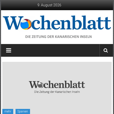
Zum
9. August 2026
Inhalt
springen
Wochenblatt
die
Zeitung
der
Kanarischen
Inseln
mehr
Spanien