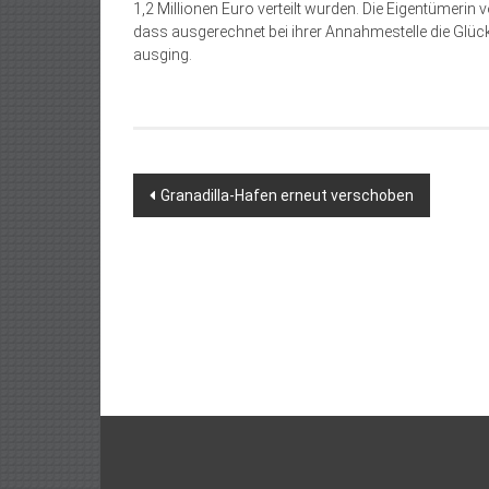
1,2 Millionen Euro verteilt wurden. Die Eigentümerin
dass ausgerechnet bei ihrer Annahmestelle die Glück
ausging.
Beitragsnavigation
Granadilla-Hafen erneut verschoben