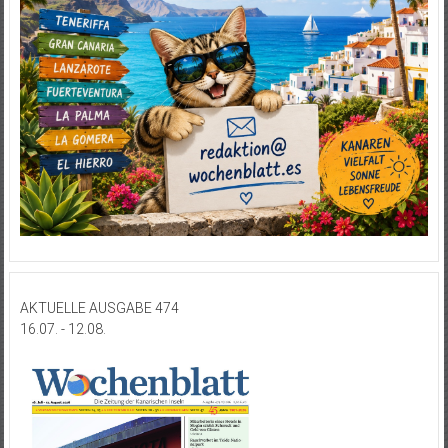
AKTUELLE AUSGABE 474
16.07. - 12.08.