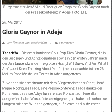
Bürgermeister José Miguel Rodríguez Fraga mit Gloria Gaynor nach
der Pressekonferenz in Adeje. Foto: EFE
29. Mai 2017
Gloria Gaynor in Adeje
Veröffentlicht von: Wochenblatt
Prominente
Teneriffa
– Die amerikanische Soul-Pop-Diva Gloria Gaynor, die in
den Siebziger- und Achtzigerjahren sowie in den ersten Jahren nach
der Jahrtausendwende ihre großen Hits („I Will Survive“, „I Am What I
Am“, „Just Keep Thinking About You“ …) herausbrachte, ist am 26.
Mai im Pabellón de Las Torres in Adeje aufgetreten.
Zuvor gab sie gemeinsam mit dem Bürgermeister der Stadt, José
Miguel Rodríguez Fraga, eine Pressekonferenz. Fraga dankte der
Künstlerin, dass sie Adeje für ihr erstes Konzert auf Teneriffa
ausgewählt habe. Worauf diese entgegnete, sie habe sich schon seit
Langem mit dem Wunsch getragen, auf dieser Insel aufzutreten.