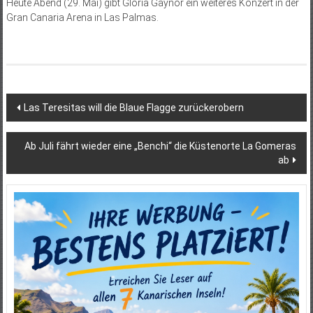
Heute Abend (29. Mai) gibt Gloria Gaynor ein weiteres Konzert in der
Gran Canaria Arena in Las Palmas.
Beitragsnavigation
Las Teresitas will die Blaue Flagge zurückerobern
Ab Juli fährt wieder eine „Benchi“ die Küstenorte La Gomeras
ab