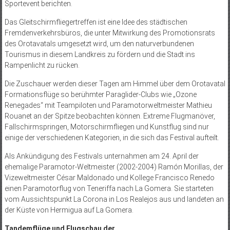
Sportevent berichten.
Das Gleitschirmfliegertreffen ist eine Idee des städtischen
Fremdenverkehrsbüros, die unter Mitwirkung des Promotionsrats
des Orotavatals umgesetzt wird, um den naturverbundenen
Tourismus in diesem Landkreis zu fördern und die Stadt ins
Rampenlicht zu rücken.
Die Zuschauer werden dieser Tagen am Himmel über dem Orotavatal
Formationsflüge so berühmter Paraglider-Clubs wie „Ozone
Renegades“ mit Teampiloten und Paramotorweltmeister Mathieu
Rouanet an der Spitze beobachten können. Extreme Flugmanöver,
Fallschirmspringen, Motorschirmfliegen und Kunstflug sind nur
einige der verschiedenen Kategorien, in die sich das Festival aufteilt.
Als Ankündigung des Festivals unternahmen am 24. April der
ehemalige Paramotor-Weltmeister (2002-2004) Ramón Morillas, der
Vizeweltmeister César Maldonado und Kollege Francisco Renedo
einen Paramotorflug von Teneriffa nach La Gomera. Sie starteten
vom Aussichtspunkt La Corona in Los Realejos aus und landeten an
der Küste von Hermigua auf La Gomera.
Tandemflüge und Flugschau der