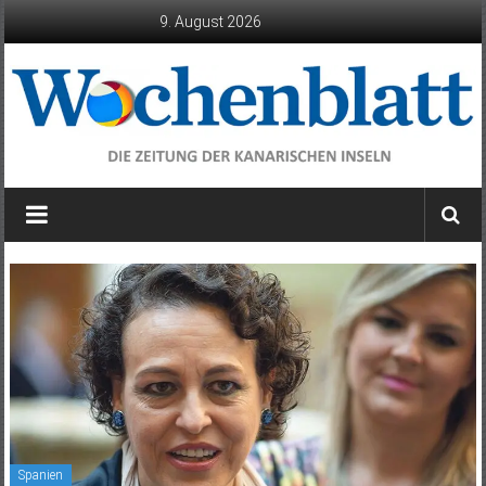
Zum
9. August 2026
Inhalt
springen
Wochenblatt
die
Zeitung
der
Kanarischen
Inseln
Spanien