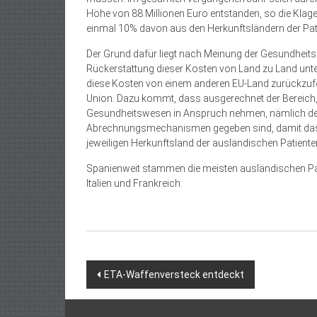
Höhe von 88 Millionen Euro entstanden, so die Kla
einmal 10% davon aus den Herkunftsländern der Pati
Der Grund dafür liegt nach Meinung der Gesundheit
Rückerstattung dieser Kosten von Land zu Land unters
diese Kosten von einem anderen EU-Land zurückzuf
Union. Dazu kommt, dass ausgerechnet der Bereich
Gesundheitswesen in Anspruch nehmen, nämlich den N
Abrechnungsmechanismen gegeben sind, damit das
jeweiligen Herkunftsland der ausländischen Patient
Spanienweit stammen die meisten ausländischen Pat
Italien und Frankreich.
Beitragsnavigation
ETA-Waffenversteck entdeckt