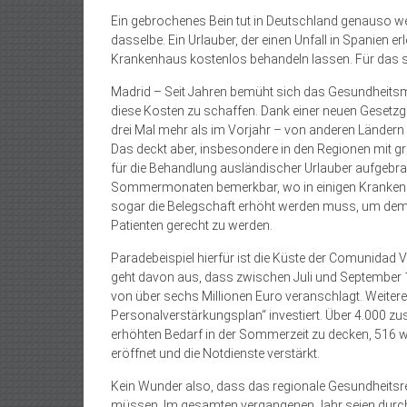
Ein gebrochenes Bein tut in Deutschland genauso we
dasselbe. Ein Urlauber, der einen Unfall in Spanien er
Krankenhaus kostenlos behandeln lassen. Für das 
Madrid – Seit Jahren bemüht sich das Gesundheitsm
diese Kosten zu schaffen. Dank einer neuen Gesetzg
drei Mal mehr als im Vorjahr – von anderen Ländern 
Das deckt aber, insbesondere in den Regionen mit g
für die Behandlung ausländischer Urlauber aufgeb
Sommermonaten bemerkbar, wo in einigen Krankenhä
sogar die Belegschaft erhöht werden muss, um de
Patienten gerecht zu werden.
Paradebeispiel hierfür ist die Küste der Comunida
geht davon aus, dass zwischen Juli und September 
von über sechs Millionen Euro veranschlagt. Weite
Personalverstärkungsplan“ investiert. Über 4.000 zus
erhöhten Bedarf in der Sommerzeit zu decken, 516 
eröffnet und die Notdienste verstärkt.
Kein Wunder also, dass das regionale Gesundheitsre
müssen. Im gesamten vergangenen Jahr seien durch