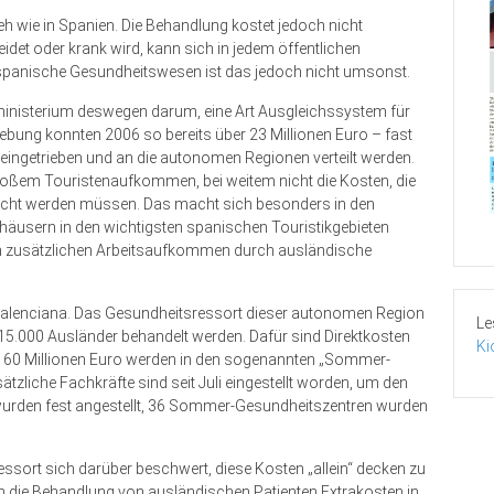
h wie in Spanien. Die Behandlung kostet jedoch nicht
leidet oder krank wird, kann sich in jedem öffentlichen
spanische Gesundheitswesen ist das jedoch nicht umsonst.
inisterium deswegen darum, eine Art Ausgleichssystem für
ebung konnten 2006 so bereits über 23 Millionen Euro – fast
eingetrieben und an die autonomen Regionen verteilt werden.
roßem Touristenaufkommen, bei weitem nicht die Kosten, die
racht werden müssen. Das macht sich besonders in den
usern in den wichtigsten spanischen Touristikgebieten
m zusätzlichen Arbeitsaufkommen durch ausländische
d Valenciana. Das Gesundheitsressort dieser autonomen Region
Le
15.000 Ausländer behandelt werden. Dafür sind Direktkosten
Ki
re 60 Millionen Euro werden in den sogenannten „Sommer-
ätzliche Fachkräfte sind seit Juli eingestellt worden, um den
wurden fest angestellt, 36 Sommer-Gesundheitszentren wurden
ssort sich darüber beschwert, diese Kosten „allein“ decken zu
 die Behandlung von ausländischen Patienten Extrakosten in