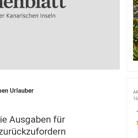
hen Urlauber
AK
16
ie Ausgaben für
 zurückzufordern