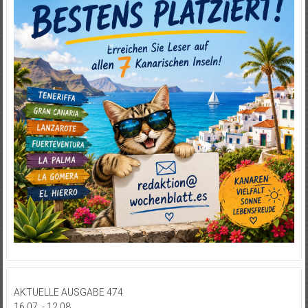
AKTUELLE AUSGABE 474
16.07. - 12.08.