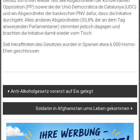
Gesetz stimmten wieder fast alle Abgeordneten der konservativen
Opposition (PP) sowie die der Unió Democrática de Catalunya (UDC)
und ein Abgeordneter der baskischen PNV dafür, dass die Initiative
durchgeht. Alles anderen Abgeordneten (55,8% der an dem Tag
anwesenden Parlamentarier) stimmten jedoch dagegen und
brachten die Initiative damit wieder vom Tisch.
Seit Inkrafttreten des Gesetzes wurden in Spanien etwa 6.000 Homo-
Ehen geschlossen.
Beitragsnavigation
Anti-Alkoholgesetz vorerst auf Eis gelegt
Soldatin in Afghanistan ums Leben gekommen