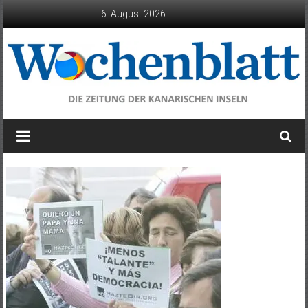
Zum
6. August 2026
Inhalt
springen
Wochenblatt
die
Zeitung
der
Kanarischen
Inseln