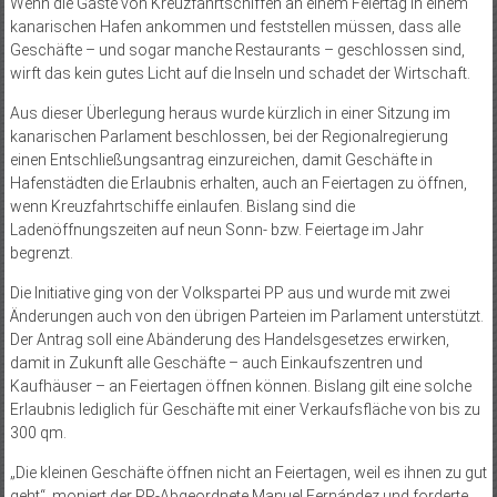
Wenn die Gäste von Kreuzfahrtschiffen an einem Feiertag in einem
kanarischen Hafen ankommen und feststellen müssen, dass alle
Geschäfte – und sogar manche Restaurants – geschlossen sind,
wirft das kein gutes Licht auf die Inseln und schadet der Wirtschaft.
Aus dieser Überlegung heraus wurde kürzlich in einer Sitzung im
kanarischen Parlament beschlossen, bei der Regionalregierung
einen Entschließungsantrag einzureichen, damit Geschäfte in
Hafenstädten die Erlaubnis erhalten, auch an Feiertagen zu öffnen,
wenn Kreuzfahrtschiffe einlaufen. Bislang sind die
Ladenöffnungszeiten auf neun Sonn- bzw. Feiertage im Jahr
begrenzt.
Die Initiative ging von der Volkspartei PP aus und wurde mit zwei
Änderungen auch von den übrigen Parteien im Parlament unterstützt.
Der Antrag soll eine Abänderung des Handelsgesetzes erwirken,
damit in Zukunft alle Geschäfte – auch Einkaufszentren und
Kaufhäuser – an Feiertagen öffnen können. Bislang gilt eine solche
Erlaubnis lediglich für Geschäfte mit einer Verkaufsfläche von bis zu
300 qm.
„Die kleinen Geschäfte öffnen nicht an Feiertagen, weil es ihnen zu gut
geht“, moniert der PP-Abgeordnete Manuel Fernández und forderte