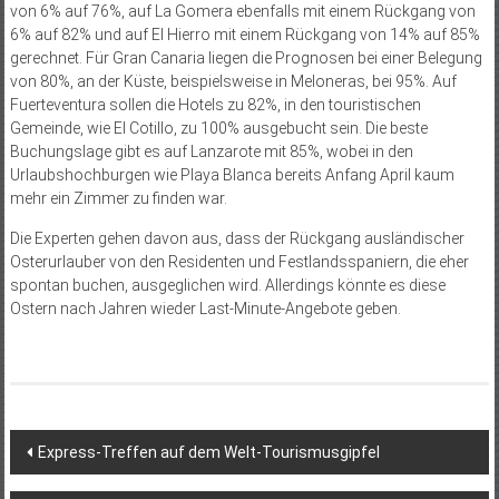
von 6% auf 76%, auf La Gomera ebenfalls mit einem Rückgang von
6% auf 82% und auf El Hierro mit einem Rückgang von 14% auf 85%
gerechnet. Für Gran Canaria liegen die Prognosen bei einer Belegung
von 80%, an der Küste, beispielsweise in Meloneras, bei 95%. Auf
Fuerteventura sollen die Hotels zu 82%, in den touristischen
Gemeinde, wie El Cotillo, zu 100% ausgebucht sein. Die beste
Buchungslage gibt es auf Lanzarote mit 85%, wobei in den
Urlaubshochburgen wie Playa Blanca bereits Anfang April kaum
mehr ein Zimmer zu finden war.
Die Experten gehen davon aus, dass der Rückgang ausländischer
Osterurlauber von den Residenten und Festlandsspaniern, die eher
spontan buchen, ausgeglichen wird. Allerdings könnte es diese
Ostern nach Jahren wieder Last-Minute-Angebote geben.
Beitragsnavigation
Express-Treffen auf dem Welt-Tourismusgipfel