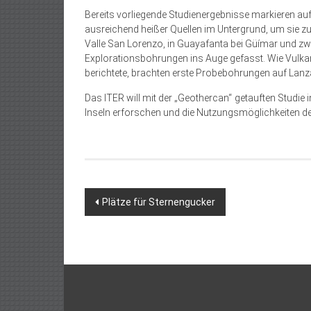
Bereits vorliegende Studienergebnisse markieren auf 
ausreichend heißer Quellen im Untergrund, um sie zur
Valle San Lorenzo, in Guayafanta bei Güímar und zw
Explorationsbohrungen ins Auge gefasst. Wie Vulk
berichtete, brachten erste Probebohrungen auf Lanzar
Das ITER will mit der „Geothercan“ getauften Studie
Inseln erforschen und die Nutzungsmöglichkeiten d
Beitragsnavigation
Plätze für Sternengucker