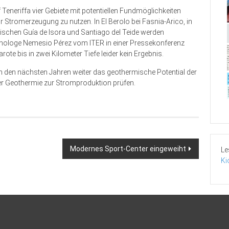
Teneriffa vier Gebiete mit potentiellen Fundmöglichkeiten
 Stromerzeugung zu nutzen. In El Berolo bei Fasnia-Arico, in
ischen Guía de Isora und Santiago del Teide werden
anologe Nemesio Pérez vom ITER in einer Pressekonferenz
ote bis in zwei Kilometer Tiefe leider kein Ergebnis.
 in den nächsten Jahren weiter das geothermische Potential der
er Geothermie zur Stromproduktion prüfen.
Modernes Sport-Center eingeweiht
Le
Ki