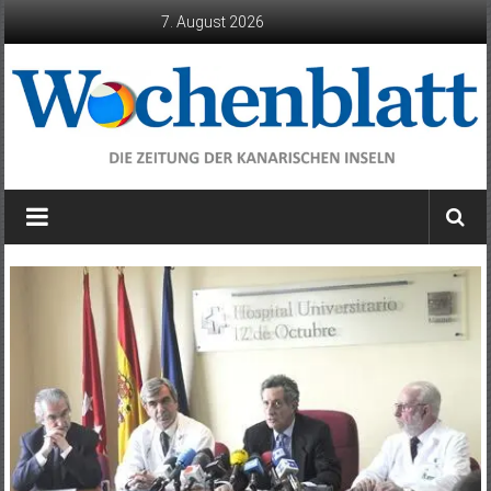
Zum
7. August 2026
Inhalt
springen
Wochenblatt
die
Zeitung
der
Kanarischen
Inseln