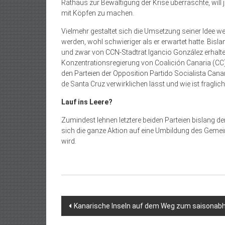
Rathaus zur Bewältigung der Krise überraschte, will
mit Köpfen zu machen.
Vielmehr gestaltet sich die Umsetzung seiner Idee we
werden, wohl schwieriger als er erwartet hatte. Bisl
und zwar von CCN-Stadtrat Igancio González erhalt
Konzentrationsregierung von Coalición Canaria (CC)
den Parteien der Opposition Partido Socialista Can
de Santa Cruz verwirklichen lässt und wie ist fraglich
Lauf ins Leere?
Zumindest lehnen letztere beiden Parteien bislang den
sich die ganze Aktion auf eine Umbildung des Gem
wird.
Beitragsnavigation
Kanarische Inseln auf dem Weg zum saisonabh