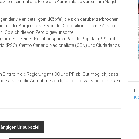
 jetzt erst einmal das Ende des Karnevals abwarten, um Nägel
gen der vielen beteiligten „Köpfe“, die sich darüber zerbrochen
ang hat der Bürgermeis­ter von der Opposition nur eine Zusage,
en. Ob sich die von Zerolo gewünschte
 mit dem jetzigen Koalitionsparter Partido Popular (PP) und
ario (PSC), Centro Canario Nacionalista (CCN) und Ciudadanos
.
 Eintritt in die Regierung mit CC und PP ab. Gut möglich, dass
einderats und die Aufnahme von Ignacio González beschränken
Le
Ki
ängigen Urlaubsziel