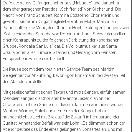
Es folgte Verdis Gefangenenchor aus „Nabucco“ und danach, in
dem eher getragenen Part das „Schifferlied“ von Silcher und „Die
Nacht“ von Franz Schubert. Romina Cozzolino, Chorleiterin und
gewohnt sicher im Dirigat, begleitet von ihrer Mutter Marylin am
Piano, hatte keine Mühe, den Chor zur Höchtleistung zu bringen. Zwei
Soli in englischer Sprache von Romina und ihrer Schwester stellten
einen Kontrapunkt zu der folgenden Darbietung der kanarischen
Gruppe „Rondalla San Luis“ dar. Die Vollblutmusiker aus Santa
Úrsula boten alles: Timbre, Gitarren und Gesang vom Feinsten.
Entsprechend wurden sie bejubelt.
Die Pause bot mit dem routinierten Service-Team des Maritim
Gelegenheit zur Abkühlung, bevor Egon Brinkmann den zweiten Teil
des Abends vorstellte.
Mit gesellschaftskritischen Texten und mitreißenden, einfü̈hlsamen
Melodien sangen die Choristen bekannte Lieder, die von der
Chorleiterin mit den Sängern in diesem Jahr neu einstudiert wurden.
Manfred Weimer, Solist aus dem Kreis der Sänger, bot ein
nachdenkliches Lied mit Blick auf die Zukunft in herausragender
Qualität. Anhaltender Beifall war sein Lohn. „Es dämmert schon der
Abend“ deutete das Ende eines gelungenen Konzertes an. Und mit