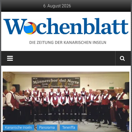
Zum
6. August 2026
Inhalt
springen
Wochenblatt
die
Zeitung
der
Kanarischen
Inseln
Kanarische Inseln
Panorama
Teneriffa