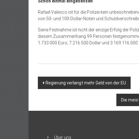
Schon einmal eingesessen
Rafael Valesco ist für die Polizei kein unbeschrieb
von 50- und 100-Dollar-Noten und Schuldverschreibun
Seine Festnahme ist nicht der einzige Erfolg der Pol
diesem Zusammenhang 99 Personen festgenommen 
1.733.000 Euro, 7.216.500 Dollar und 3.169.116.0
Beitragsnavigation
Regierung verlangt mehr Geld von der EU
Die meis
Über uns