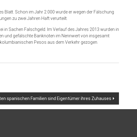
enes Blatt. Schon im Jahr 2.000 wurde er wegen der Fälschung
gen zu zwei Jahren Haft verurteilt.
izei in Sachen Falschgeld. Im Verlauf des Jahres 2013 wurden in
und gefälschte Banknoten im Nennwert von insgesamt
00 kolumbianischen Pesos aus dem Verkehr gezogen.
ten spanischen Familien sind Eigentümer ihres Zuhauses