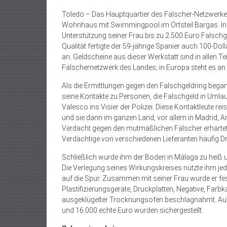
Toledo – Das Hauptquartier des Fälscher-Netzwerke
Wohnhaus mit Swimmingpool im Ortsteil Bargas. In s
Unterstützung seiner Frau bis zu 2.500 Euro Falschg
Qualität fertigte der 59-jährige Spanier auch 100-D
an. Geldscheine aus dieser Werkstatt sind in allen T
Fälschernetzwerk des Landes, in Europa steht es an z
Als die Ermittlungen gegen den Falschgeldring began
seine Kontakte zu Personen, die Falschgeld in Umlau
Valesco ins Visier der Polizei. Diese Kontaktleute re
und sie dann im ganzen Land, vor allem in Madrid, A
Verdacht gegen den mutmaßlichen Fälscher erhärtete 
Verdächtige von verschiedenen Lieferanten häufig D
Schließlich wurde ihm der Boden in Málaga zu heiß 
Die Verlegung seines Wirkungskreises nützte ihm j
auf die Spur. Zusammen mit seiner Frau wurde er 
Plastifizierungsgeräte, Druckplatten, Negative, Fa
ausgeklügelter Trocknungsofen beschlagnahmt. Auc
und 16.000 echte Euro wurden sichergestellt.