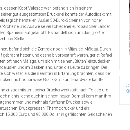
s, dessen Kopf Valesco war, befand sich in seinem
einer gut ausgestatteten Druckerei konnte der Autodidakt mit
eld täglich herstellen. Außer 50-Euro-Scheinen von hoher
ollar-Scheine und Ausweise verschiedener europäischer Länder
eilen Spaniens aufgetaucht. Es handelt sich um das größte
ehnter Stelle.
nen, befand sich die Zentrale noch in Mijas bei Málaga. Durch
f gebracht hatten und deshalb vorbestraft waren, geriet Rafael
isten oft nach Málaga, um sich mit seinen „Blüten“ einzudecken
ndalusien und im Baskenland, unter die Leute zu bringen. Der
sich weiter, als die Beamten in Erfahrung brachten, dass der
rucker und hochpräzise Grafik-Soft- und -hardware kaufte.
Le
und er zog mitsamt seiner Druckerwerkstatt nach Toledo um.
Ki
edoch nichts, denn auch in seinem neuen Domizil kam man ihm
festgenommen und mehr als fünfzehn Drucker sowie
rbkartuschen, Druckpressen, Thermodrucker und ein
h 15.000 Euro und 90.000 Dollar in gefälschten Geldscheinen