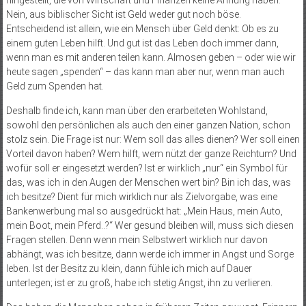
hingestellt, die von Wirtschaft und Finanzen keine Ahnung haben.
Nein, aus biblischer Sicht ist Geld weder gut noch böse.
Entscheidend ist allein, wie ein Mensch über Geld denkt: Ob es zu
einem guten Leben hilft. Und gut ist das Leben doch immer dann,
wenn man es mit anderen teilen kann. Almosen geben – oder wie wir
heute sagen „spenden“ – das kann man aber nur, wenn man auch
Geld zum Spenden hat.
Deshalb finde ich, kann man über den erarbeiteten Wohlstand,
sowohl den persönlichen als auch den einer ganzen Nation, schon
stolz sein. Die Frage ist nur: Wem soll das alles dienen? Wer soll einen
Vorteil davon haben? Wem hilft, wem nützt der ganze Reichtum? Und
wofür soll er eingesetzt werden? Ist er wirklich „nur“ ein Symbol für
das, was ich in den Augen der Menschen wert bin? Bin ich das, was
ich besitze? Dient für mich wirklich nur als Zielvorgabe, was eine
Bankenwerbung mal so ausgedrückt hat: „Mein Haus, mein Auto,
mein Boot, mein Pferd..?“ Wer gesund bleiben will, muss sich diesen
Fragen stellen. Denn wenn mein Selbstwert wirklich nur davon
abhängt, was ich besitze, dann werde ich immer in Angst und Sorge
leben. Ist der Besitz zu klein, dann fühle ich mich auf Dauer
unterlegen; ist er zu groß, habe ich stetig Angst, ihn zu verlieren.