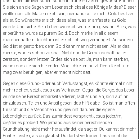
Das haben die Menschen schon in früheren Zeiten gewusst. Erinnern
Sie sich an die Sage vom Lebensschicksal des Königs Midas? Dieser
wollte über alle Maßen reich sein; niemand sollte mehr Gold besitzen
als er. So wünschte er sich, dass alles, was er anfasste, zu Gold
wurde. Und siehe: Sein Lebenswunsch wurde ihm gewährt. Alles, was
er berührte, wurde zu purem Gold. Doch merke: In all diesem
märchenhaftem Reichtum ist er schlichtweg verhungert. An seinem
Gold ist er gestorben; denn Gold kann man nicht essen. Als er das
merkte, war es schon zu spät. Nicht nur die Gemeinschaft hat er
zerstört, sondern letzten Endes sich selbst. Ja, man kann sterben,
wenn man alle sich bietenden Möglichkeiten nutzt. Denn Reichtum
mag zwar beruhigen, aber er macht nicht satt.
Gegen diese Grund- oder auch Verlustangst, es könnte einmal nicht
mehr reichen, setzt Jesus das Vertrauen. Gegen die Sorge, das Leben
würde seine Berechenbarkeit verlieren, lädt er uns ein, sich auf ihn
einzulassen. Teilen und Anteil geben, das hilft dabei. So ist man offen
für Gott und die Menschen und gewinnt darüber die eigene
Lebendigkeit zurück. Das zumindest verspricht Jesus jeder/m,
die/der es probiert. Wo jemand aus seiner berechnenden
Grundhaltung nicht mehr herausfindet, da sagt er: Du kannst dir mehr
Freiheit leisten, als du glaubst. Du darfst vertrauen. Lass nicht die