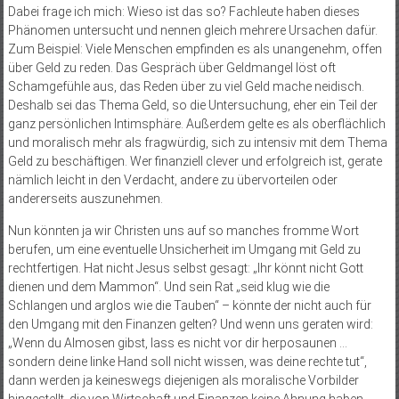
Dabei frage ich mich: Wieso ist das so? Fachleute haben dieses
Phänomen untersucht und nennen gleich mehrere Ursachen dafür.
Zum Beispiel: Viele Menschen empfinden es als unangenehm, offen
über Geld zu reden. Das Gespräch über Geldmangel löst oft
Schamgefühle aus, das Reden über zu viel Geld mache neidisch.
Deshalb sei das Thema Geld, so die Untersuchung, eher ein Teil der
ganz persönlichen Intimsphäre. Außerdem gelte es als oberflächlich
und moralisch mehr als fragwürdig, sich zu intensiv mit dem Thema
Geld zu beschäftigen. Wer finanziell clever und erfolgreich ist, gerate
nämlich leicht in den Verdacht, andere zu übervorteilen oder
andererseits auszunehmen.
Nun könnten ja wir Christen uns auf so manches fromme Wort
berufen, um eine eventuelle Unsicherheit im Umgang mit Geld zu
rechtfertigen. Hat nicht Jesus selbst gesagt: „Ihr könnt nicht Gott
dienen und dem Mammon“. Und sein Rat „seid klug wie die
Schlangen und arglos wie die Tauben“ – könnte der nicht auch für
den Umgang mit den Finanzen gelten? Und wenn uns geraten wird:
„Wenn du Almosen gibst, lass es nicht vor dir herposaunen …
sondern deine linke Hand soll nicht wissen, was deine rechte tut“,
dann werden ja keineswegs diejenigen als moralische Vorbilder