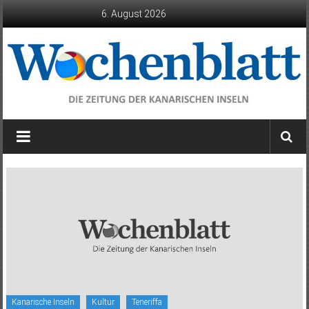
Zum
6. August 2026
Inhalt
springen
Wochenblatt
die
Zeitung
der
Kanarischen
Inseln
Kanarische Inseln
Kultur
Teneriffa