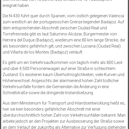
ereignet haben.
Die N-430 führt quer durch Spanien, vom östlich gelegenen Valencia
zum westlich an der portugiesischen Grenze liegenden Badajoz. Auf
dem entsprechenden Abschnitt zwischen Ciudad Real und
Torrefresneda gibt es laut Saturnino Alcázar, Bürgermeister von
Herrera del Duque (Badajoz), wiederum eine 80 km lange Strecke, die
als besonders gefährlich gilt, und zwischen Luciana (Ciudad Real)
und Villarta de los Montes (Badajoz) verläuft.
Es geht um ein Verkehrsaufkommen von täglich mehr als 800 Last-
und über 4.500 Personenwagen auf einer Straße in schlechtem
Zustand. Es existieren kaum Überholmöglichkeiten, viele Kurven und
Höhenwechsel. Angesichts der alarmierend hohen Zahl tödlicher
Verkehrsunfälle fordern die Gemeinden die Änderung in eine
Schnellstraße sowie die dringende Instandsetzung.
Aus dem Ministerium für Transport und Inlandsentwicklung heißt es,
hier sei kein besonders gefährlicher Abschnitt mit einer
überdurchschnittlich hohen Zahl von Verkehrsunfällen bekannt. Man
arbeite jedoch an den Projekten zur Ausbesserung der Straße sowie
an dem Verlauf der zukünftig als Alternative zur Verfügung stehenden