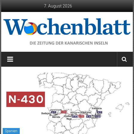
Zum
7. August 2026
Inhalt
springen
Wochenblatt
die
Zeitung
der
Kanarischen
Inseln
Spanien