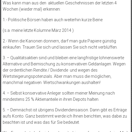
Was kann man aus den aktuellen Geschehnissen der letzten 4
Wochen (wieder mal) erkennen:
1.- Politische Börsen haben auch weiterhin kurze Beine
(s.a. meine letzte Kolumne März 2014 )
2.- Wenn die Kanonen donnern, darf man gute Papiere günstig
einkaufen. Trauen Sie sich und lassen Sie sich nicht verblüffen.
3. – Qualitätsaktien sind und bleiben eine langfristige lohnenswerte
Alternative und Beimischung zu konservativen Geldanlagen. Wegen
der ordentlichen Rendite / Dividende und wegen des
Wertsteigerungspotenzials. Aber man muss die möglichen,
manchmal negativen Wertschwankungen aushalten!
4. – Selbst konservative Anleger sollten meiner Meinung nach
mindestens 25 % Aktienanteile in ihren Depots halten.
5. – Demnächst ist übrigens Dividendensaison. Dann gibt es Erträge
aufs Konto. Ganz bestimmt werde ich Ihnen berichten, was dabei zu
beachten ist und was das für Sie bedeutet.