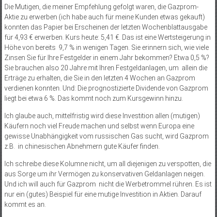
Die Mutigen, die meiner Empfehlung gefolgt waren, die Gazprom-
Aktie zu erwerben (ich habe auch für meine Kunden etwas gekauft)
konnten das Papier bei Erscheinen der letzten Wochenblattausgabe
für 4,93 € erwerben. Kurs heute: 5,41 €. Das ist eine Wertsteigerung in
Höhe von bereits 9,7 % in wenigen Tagen. Sie erinnern sich, wie viele
Zinsen Sie für Ihre Festgelder in einem Jahr bekommen? Etwa 0,5 %?
Sie brauchen also 20 Jahre mit Ihren Festgeldanlagen, um allein die
Erträge zu erhalten, die Sie in den letzten 4 Wochen an Gazprom
verdienen konnten. Und: Die prognostizierte Dividende von Gazprom
liegt bei etwa 6 %. Das kommt noch zum Kursgewinn hinzu.
Ich glaube auch, mittelfristig wird diese Investition allen (mutigen)
Käufern noch viel Freude machen und selbst wenn Europa eine
gewisse Unabhängigkeit vom russischen Gas sucht, wird Gazprom
z.B. in chinesischen Abnehmern gute Käufer finden.
Ich schreibe diese Kolumne nicht, um all diejenigen zu verspotten, die
aus Sorge um ihr Vermögen zu konservativen Geldanlagen neigen.
Und ich will auch für Gazprom nicht die Werbetrommel rühren. Es ist
nur ein (gutes) Beispiel für eine mutige Investition in Aktien. Darauf
kommt es an.