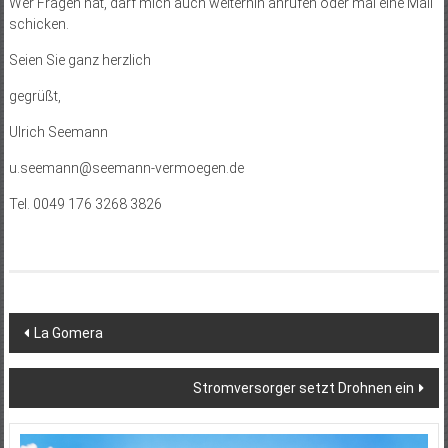
Wer Fragen hat, darf mich auch weiterhin anrufen oder mal eine Mail
schicken.
Seien Sie ganz herzlich
gegrüßt,
Ulrich Seemann
u.seemann@seemann-vermoegen.de
Tel. 0049 176 3268 3826
Beitragsnavigation
La Gomera
Stromversorger setzt Drohnen ein