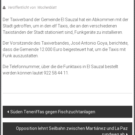
Veröffentlicht von: Wochenblatt
Der Taxiverband der Gemeinde El Sauzal hat ein Abkommen mit der
Stadt getroffen, um in den elf Taxis, die an den verschiedenen
Taxiständen der Stadt stationiert sind, Funkgeräte zu installieren.
Der Vorsitzende des Taxiverbandes, José Antonio Goya, berichtete,
dass die Gemeinde 12.000 Euro beigesteuert hat, um die Taxis mit
Funk auszustatten.
Die Telefonnummer, über die die Funktaxis in El Sauzal bestellt
werden können lautet 922 58 44 11.
Beitragsnavigation
Süden Teneriffas gegen Fischzuchtanlagen
Opposition lehnt Seilbahn zwischen Martiánez und La Paz
rundweg ab