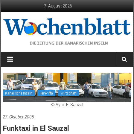
Zum
7. August 2026
Inhalt
springen
Wochenblatt
die
Zeitung
der
Kanarischen
Inseln
Kanarische Inseln
Teneriffa
Wirtschaft
© Ayto. El Sauzal
27. Oktober 2005
Funktaxi in El Sauzal