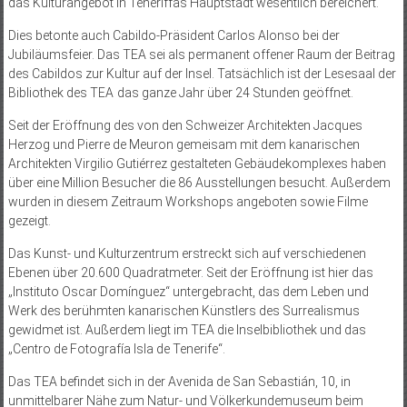
das Kulturangebot in Teneriffas Hauptstadt wesentlich bereichert.
Dies betonte auch Cabildo-Präsident Carlos Alonso bei der
Jubiläumsfeier. Das TEA sei als permanent offener Raum der Beitrag
des Cabildos zur Kultur auf der Insel. Tatsächlich ist der Lesesaal der
Bibliothek des TEA das ganze Jahr über 24 Stunden geöffnet.
Seit der Eröffnung des von den Schweizer Architekten Jacques
Herzog und Pierre de Meuron gemeisam mit dem kanarischen
Architekten Virgilio Gutiérrez gestalteten Gebäudekomplexes haben
über eine Million Besucher die 86 Ausstellungen besucht. Außerdem
wurden in diesem Zeitraum Workshops angeboten sowie Filme
gezeigt.
Das Kunst- und Kulturzentrum erstreckt sich auf verschiedenen
Ebenen über 20.600 Quadratmeter. Seit der Eröffnung ist hier das
„Instituto Oscar Domínguez“ untergebracht, das dem Leben und
Werk des berühmten kanarischen Künstlers des Surrealismus
gewidmet ist. Außerdem liegt im TEA die Inselbibliothek und das
„Centro de Fotografía Isla de Tenerife“.
Das TEA befindet sich in der Avenida de San Sebastián, 10, in
unmittelbarer Nähe zum Natur- und Völkerkundemuseum beim