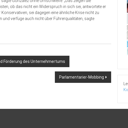
e“, sagte González ohne Umschweife. „Das zeigen die
sten, ob das nicht ein Widerspruch in sich sei, antwortete er
 Konservativen, sei dagegen eine ähnliche Krise nicht zu
 und verfüge auch nicht über Führerqualitäten, sagte
und Förderung des Unternehmertums
Parlamentarier-Mobbing
Le
Ki