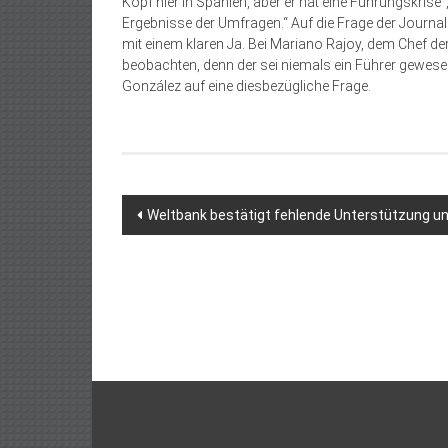
Kopf hier in Spanien, aber er hat eine Führungskris
Ergebnisse der Umfragen.“ Auf die Frage der Journali
mit einem klaren Ja. Bei Mariano Rajoy, dem Chef der
beobachten, denn der sei niemals ein Führer gewesen
González auf eine diesbezügliche Frage.
Beitragsnavigation
Weltbank bestätigt fehlende Unterstützung 