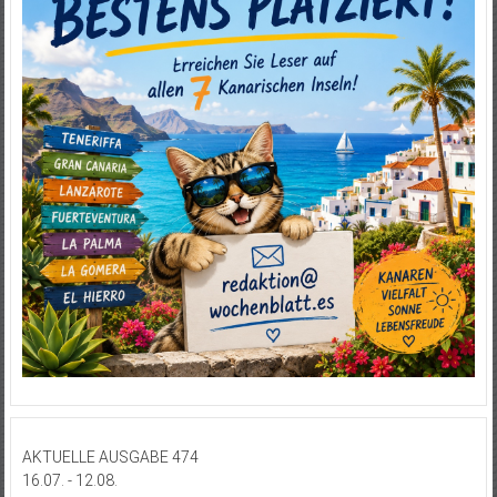
AKTUELLE AUSGABE 474
16.07. - 12.08.