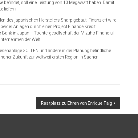
se befindet, soll eine Leistung von 10 Megawatt haben. Damit
 liefern.
n des japanischen Herstellers Sharp gebaut. Finanziert wird
 beider Anlagen durch einen Project Finance Kredit
ho Bank in Japan – Tochtergesellschaft der Mizuho Financial
unternehmen der Welt.
iesenanlage SOLTEN und andere in der Planung befindliche
n naher Zukunft zur weltweit ers­ten Region in Sachen
Rastplatz zu Ehren von Enrique Talg