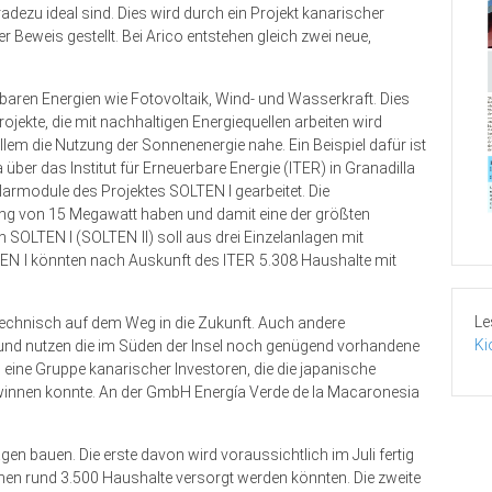
dezu ideal sind. Dies wird durch ein Projekt kanarischer
 Beweis gestellt. Bei Arico entstehen gleich zwei neue,
erbaren Energien wie Fotovoltaik, Wind- und Wasserkraft. Dies
ojekte, die mit nachhaltigen Energiequellen arbeiten wird
llem die Nutzung der Sonnenenergie nahe. Ein Beispiel dafür ist
 über das Institut für Erneuerbare Energie (ITER) in Granadilla
olarmodule des Projektes SOLTEN I gearbeitet. Die
tung von 15 Megawatt haben und damit eine der größten
n SOLTEN I (SOLTEN II) soll aus drei Einzelanlagen mit
EN I könnten nach Auskunft des ITER 5.308 Haushalte mit
Le
mtechnisch auf dem Weg in die Zukunft. Auch andere
Ki
 und nutzen die im Süden der Insel noch genügend vorhandene
eine Gruppe kanarischer Investoren, die die japanische
winnen konnte. An der GmbH Energía Verde de la Macaronesia
agen bauen. Die erste davon wird voraussichtlich im Juli fertig
nen rund 3.500 Haushalte versorgt werden könnten. Die zweite