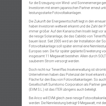
für die Erzeugung von Wind- und Sonnenernergie gera
Investoren mit einem japanischen Partner erneut unter
leistungsstarke Fotovoltaikanlagen.
Die Zukunft der Energiewirtschaft liegt in den erneu
haben Investoren weltweit erkannt und die Zahl der Pr
immer größer. Auf den Kanarischen Inseln liegt vor a
die riesige Solaranlage, die das Cabildo von Teneriffa
bauen lässt. Seit 2005 wird an der Installation der S
Fotovoltaikanlage soll später einmal eine Nennleis­
Europas sein. Die für später geplante Erweiterung vo
insgesamt 11 Megawatt bestehen. Allein durch SOLT
sauberem Strom versorgt werden.
Doch nicht nur Teneriffas Inselverwaltung ist stro
Unternehmen haben das Potenzial der Insel erkannt
Fläche für den Bau von Fotovoltaikanlagen. So auch 
Gesellschaft Sumitomo Corporation als Partner ge
(EVM S.L.) ist das ITER übrigens auch beteiligt.
Bei Arico will EVM gleich zwei riesige Fotovoltaikanl
werden. Die Nennleistung beträgt 9 Megawatt, mit de