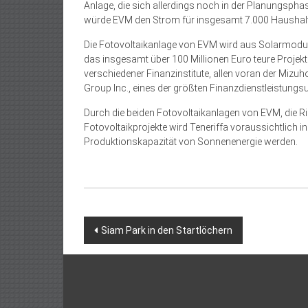
Anlage, die sich allerdings noch in der Planungspha
würde EVM den Strom für insgesamt 7.000 Haushalte
Die Fotovoltaikanlage von EVM wird aus Solarmodule
das insgesamt über 100 Millionen Euro teure Projekt
verschiedener Finanzinstitute, allen voran der Mizu
Group Inc., eines der größten Finanzdienstleistungs
Durch die beiden Fotovoltaikanlagen von EVM, die R
Fotovoltaikprojekte wird Teneriffa voraussichtlich i
Produktionskapazität von Sonnenenergie werden.
Beitragsnavigation
Siam Park in den Startlöchern