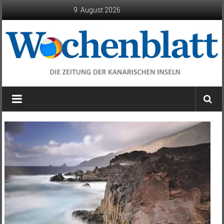
Zum
9. August 2026
Inhalt
springen
Wochenblatt
die
Zeitung
der
Kanarischen
Inseln