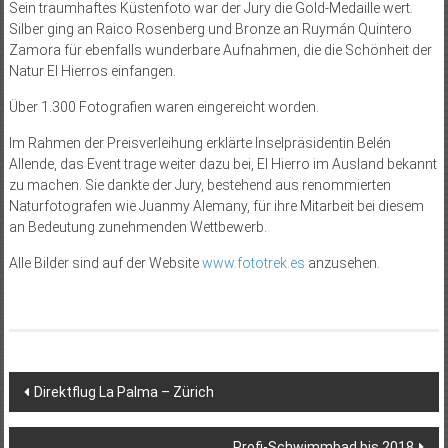
Sein traumhaftes Küstenfoto war der Jury die Gold-Medaille wert.
Silber ging an Raico Rosenberg und Bronze an Ruymán Quintero
Zamora für ebenfalls wunderbare Aufnahmen, die die Schönheit der
Natur El Hierros einfangen.
Über 1.300 Fotografien waren eingereicht worden.
Im Rahmen der Preisverleihung erklärte Inselpräsidentin Belén
Allende, das Event trage weiter dazu bei, El Hierro im Ausland bekannt
zu machen. Sie dankte der Jury, bestehend aus renommierten
Naturfotografen wie Juanmy Alemany, für ihre Mitarbeit bei diesem
an Bedeutung zunehmenden Wettbewerb.
Alle Bilder sind auf der Website
www.fototrek.es
anzusehen.
Beitragsnavigation
Direktflug La Palma – Zürich
Profi-Schwimmbad bis 2018