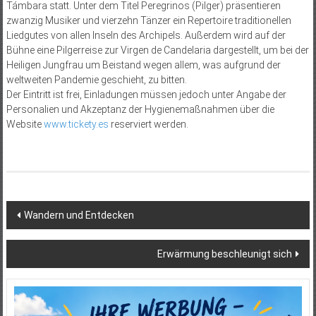
Támbara statt. Unter dem Titel Peregrinos (Pilger) präsentieren
zwanzig Musiker und vierzehn Tänzer ein Repertoire traditionellen
Liedgutes von allen Inseln des Archipels. Außerdem wird auf der
Bühne eine Pilgerreise zur Virgen de Candelaria dargestellt, um bei der
Heiligen Jungfrau um Beistand wegen allem, was aufgrund der
weltweiten Pandemie geschieht, zu bitten.
Der Eintritt ist frei, Einladungen müssen jedoch unter Angabe der
Personalien und Akzeptanz der Hygienemaßnahmen über die
Website
www.tickety.es
reserviert werden.
Beitragsnavigation
Wandern und Entdecken
Erwärmung beschleunigt sich