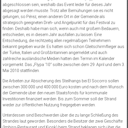
abgeschlossen sein, weshalb das Event leider für dieses Jahr
abgesagt werden musste. Trotz aller Bemühungen sei es nicht
gelungen, so Pérez, einen anderen Ort in der Gemeinde als
strategisch geeigneten Dreh- und Angelpunkt für das Festival zu
finden. Deshalb habe man sich, wenn auch mit großem Bedauern,
entschieden, es in diesem Jahr ausfallen zu lassen. Eine
Entscheidung, die rechtzeitig allen regelmäßigen Teilnehmern
bekannt gegeben wurde. Es hatten sich schon Gleitschirmflieger aus
der Türkei, Italien und Großbritannien angemeldet und auch
zahlreiche ausländische Medien hatten den Termin im Kalender
vorgemerkt. Das „Flypa ‘10“ sollte zwischen dem 29. April und dem 3.
Mai 2010 stattfinden.
Die Arbeiten zur Absicherung des Steilhangs bei El Socorro sollen
zwischen 300.000 und 400.000 Euro kosten und nach dem Wunsch
der Gemeinde über den neuen Staatsfonds für kommunale
Investitionen finanziert werden. Bis zum Sommer soll der Strand
wieder zur öffentlichen Nutzung freigegeben werden.
Unterdessen sind Beschwerden über die zu lange Schließung des
Strandes laut geworden. Besonders die Besitzer der zwei Geschäfte
(Imbiss-Restaurant und Kiosk) beim Strand beklagen sich über die