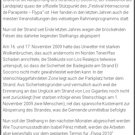
Landeplatz quasi der offizielle Stützpunkt des „Festival Internacional
de Parapente – Flypa“ ist. Hier fanden in den letzten Jahren auch die
meisten Veranstaltungen des vielseitigen Rahmenprogramms statt.
Nun ist der Strand seit Ende letzten Jahres wegen der bröckelnden
Felsen des dahinter liegenden Steilhangs abgesperrt.
Am 16. und 17. November 2009 hatte das Unwetter mit starken
Wolkenbrüchen, das auch andernorts im Norden Teneriffas
Schäden anrichtete, die Steilküste von Los Realejos teilweise
unterspült, so dass die Sicherheit der Badegäste am Strand El
Socorro nicht mehr gewährleistet werden kann. In der
steinschlaggefährdeten Zone liegt auch der Parkplatz hinter dem
Strand. Aus Sicherheitsgründen und vermutlich auch weil die
Erinnerung an das Unglück am Strand von Los Gigantes noch nicht
weit zurückliegt (hier starben infolge eines Steinschlags am 1.
November 2009 zwei Menschen), riet das spanische Küstenamt zur
Absperrung des Strandes, was die Gemeinde unmittelbar befolgte.
Nun soll der Steilhang in den nächsten Monaten abgesichert werden.
Wie Tourismusstadträtin Isabel Pérez mitteilt, werden die Arbeiten
aber keinesfalls vor dem geplanten Termin für „Flypa 2010“