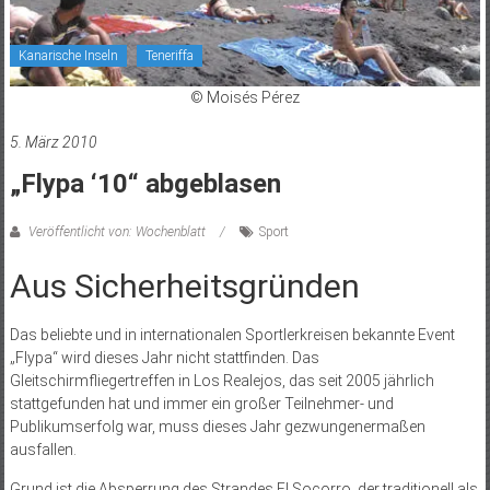
Kanarische Inseln
Teneriffa
© Moisés Pérez
5. März 2010
„Flypa ‘10“ abgeblasen
Veröffentlicht von: Wochenblatt
Sport
Aus Sicherheitsgründen
Das beliebte und in internationalen Sportlerkreisen bekannte Event
„Flypa“ wird dieses Jahr nicht stattfinden. Das
Gleitschirmfliegertreffen in Los Realejos, das seit 2005 jährlich
stattgefunden hat und immer ein großer Teilnehmer- und
Publikumserfolg war, muss dieses Jahr gezwungenermaßen
ausfallen.
Grund ist die Absperrung des Strandes El Socorro, der traditionell als