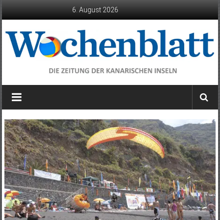
Zum
6. August 2026
Inhalt
springen
Wochenblatt
die
Zeitung
der
Kanarischen
Inseln