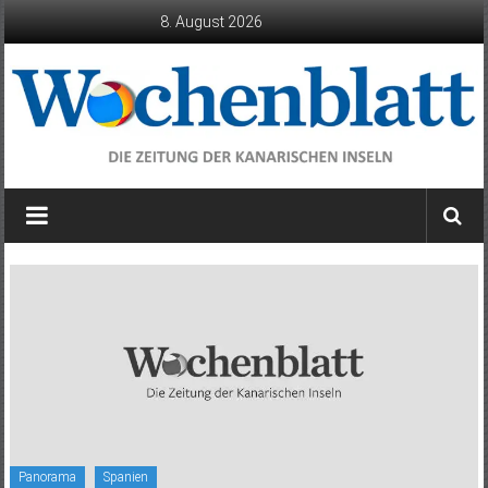
Zum
8. August 2026
Inhalt
springen
Wochenblatt
die
Zeitung
der
Kanarischen
Inseln
Panorama
Spanien