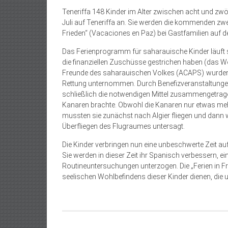
Teneriffa 148 Kinder im Alter zwischen acht und zwö
Juli auf Teneriffa an. Sie werden die kommenden z
Frieden“ (Vacaciones en Paz) bei Gastfamilien auf de
Das Ferienprogramm für saharauische Kinder läuft se
die finanziellen Zuschüsse gestrichen haben (das 
Freunde des saharauischen Volkes (ACAPS) wurden 
Rettung unternommen. Durch Benefizveranstaltunge
schließlich die notwendigen Mittel zusammengetragen
Kanaren brachte. Obwohl die Kanaren nur etwas mehr
mussten sie zunächst nach Algier fliegen und dann 
Überfliegen des Flugraumes untersagt.
Die Kinder verbringen nun eine unbeschwerte Zeit auf 
Sie werden in dieser Zeit ihr Spanisch verbessern, 
Routineuntersuchungen unterzogen. Die „Ferien in Fr
seelischen Wohlbefindens dieser Kinder dienen, die