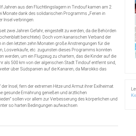
lf Jahren aus den Flüchtlingslagern in Tindouf kamen am 2.
wei Monate dank des solidarischen Programms „Ferien in
r Insel verbringen.
it zwei Jahren Gefahr, eingestellt zu werden, da die Behörden
Wochenblatt berichtete). Doch vom kanarischen Verband der
in den letzten zehn Monaten große Anstrengungen für die
n, Losverkäufe, etc. zugunsten dieses Programms konnten
 werden, um ein Flugzeug zu chartern, das die Kinder auf die
 als 500 km von der algerischen Stadt Tindouf entfernt sind,
weiter über Südspanien auf die Kanaren, da Marokko das
der Insel, fern der extremen Hitze und Armut ihrer Exilheimat.
Le
eine gesunde Ernährung genießen und ärztlichen
Ki
ieden“ sollen vor allem zur Verbesserung des körperlichen und
 unter so harten Bedingungen aufwachsen.