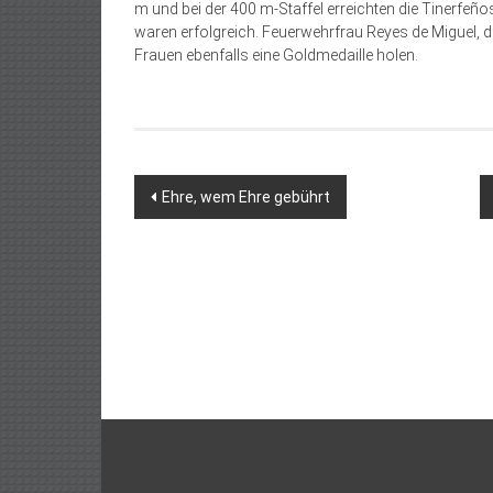
m und bei der 400 m-Staffel erreichten die Tinerfeños
waren erfolgreich. Feuerwehrfrau Reyes de Miguel, di
Frauen ebenfalls eine Goldmedaille holen.
Beitragsnavigation
Ehre, wem Ehre gebührt