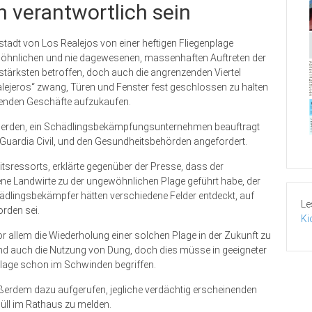
 verantwortlich sein
stadt von Los Realejos von einer heftigen Fliegenplage
öhnlichen und nie dagewesenen, massenhaften Auftreten der
 stärksten betroffen, doch auch die angrenzenden Viertel
alejeros“ zwang, Türen und Fenster fest geschlossen zu halten
egenden Geschäfte aufzukaufen.
 werden, ein Schädlingsbekämpfungsunternehmen beauftragt
Guardia Civil, und den Gesundheitsbehörden angefordert.
itsressorts, erklärte gegenüber der Presse, dass der
 Landwirte zu der ungewöhnlichen Plage geführt habe, der
ädlingsbekämpfer hätten verschiedene Felder entdeckt, auf
Le
rden sei.
Ki
r allem die Wiederholung einer solchen Plage in der Zukunft zu
und auch die Nutzung von Dung, doch dies müsse in geeigneter
 Plage schon im Schwinden begriffen.
ußerdem dazu aufgerufen, jegliche verdächtig erscheinenden
üll im Rathaus zu melden.