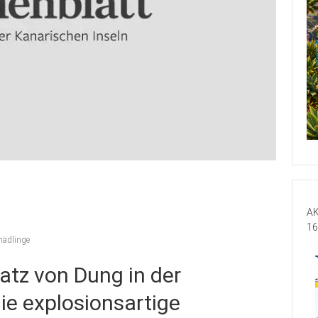
AK
16
hädlinge
tz von Dung in der
die explosionsartige