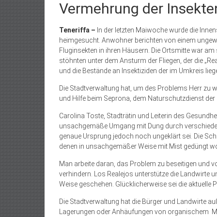
Vermehrung der Insekten
Teneriffa –
In der letzten Maiwoche wurde die Innen
heimgesucht. Anwohner berichten von einem ungew
Fluginsekten in ihren Häusern. Die Ortsmitte war am
stöhnten unter dem Ansturm der Fliegen, der die „Re
und die Bestände an Insektiziden der im Umkreis li
Die Stadtverwaltung hat, um des Problems Herr zu
und Hilfe beim Seprona, dem Naturschutzdienst der 
Carolina Toste, Stadträtin und Leiterin des Gesundhe
unsachgemäße Umgang mit Dung durch verschiedene
genaue Ursprung jedoch noch ungeklärt sei. Die Sch
denen in unsachgemäßer Weise mit Mist gedüngt wo
Man arbeite daran, das Problem zu beseitigen und vo
verhindern. Los Realejos unterstütze die Landwirte 
Weise geschehen. Glücklicherweise sei die aktuelle
Die Stadtverwaltung hat die Bürger und Landwirte a
Lagerungen oder Anhäufungen von organischem
M