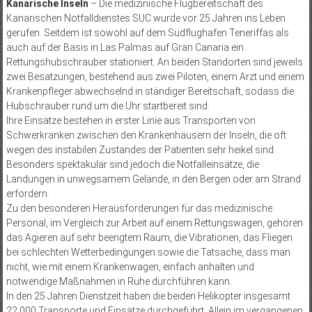
Kanarische Inseln
– Die medizinische Flugbereitschaft des
Kanarischen Notfalldienstes SUC wurde vor 25 Jahren ins Leben
gerufen. Seitdem ist sowohl auf dem Südflughafen Teneriffas als
auch auf der Basis in Las Palmas auf Gran Canaria ein
Rettungshubschrauber stationiert. An beiden Standorten sind jeweils
zwei Besatzungen, bestehend aus zwei Piloten, einem Arzt und einem
Krankenpfleger abwechselnd in ständiger Bereitschaft, sodass die
Hubschrauber rund um die Uhr startbereit sind.
Ihre Einsätze bestehen in erster Linie aus Transporten von
Schwerkranken zwischen den Krankenhäusern der Inseln, die oft
wegen des instabilen Zustandes der Patienten sehr heikel sind.
Besonders spektakulär sind jedoch die Notfalleinsätze, die
Landungen in unwegsamem Gelände, in den Bergen oder am Strand
erfordern.
Zu den besonderen Herausforderungen für das medizinische
Personal, im Vergleich zur Arbeit auf einem Rettungswagen, gehören
das Agieren auf sehr beengtem Raum, die Vibrationen, das Fliegen
bei schlechten Wetterbedingungen sowie die Tatsache, dass man
nicht, wie mit einem Krankenwagen, einfach anhalten und
notwendige Maßnahmen in Ruhe durchführen kann.
In den 25 Jahren Dienstzeit haben die beiden Helikopter insgesamt
22.000 Transporte und Einsätze durchgeführt. Allein im vergangenen