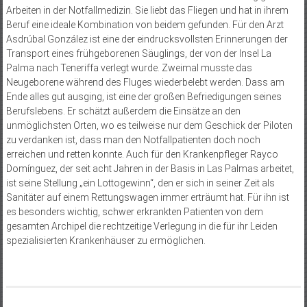
Arbeiten in der Notfallmedizin. Sie liebt das Fliegen und hat in ihrem
Beruf eine ideale Kombination von beidem gefunden. Für den Arzt
Asdrúbal González ist eine der eindrucksvollsten Erinnerungen der
Transport eines frühgeborenen Säuglings, der von der Insel La
Palma nach Teneriffa verlegt wurde. Zweimal musste das
Neugeborene während des Fluges wiederbelebt werden. Dass am
Ende alles gut ausging, ist eine der großen Befriedigungen seines
Berufslebens. Er schätzt außerdem die Einsätze an den
unmöglichsten Orten, wo es teilweise nur dem Geschick der Piloten
zu verdanken ist, dass man den Notfallpatienten doch noch
erreichen und retten konnte. Auch für den Krankenpfleger Rayco
Domínguez, der seit acht Jahren in der Basis in Las Palmas arbeitet,
ist seine Stellung „ein Lottogewinn“, den er sich in seiner Zeit als
Sanitäter auf einem Rettungswagen immer erträumt hat. Für ihn ist
es besonders wichtig, schwer erkrankten Patienten von dem
gesamten Archipel die rechtzeitige Verlegung in die für ihr Leiden
spezialisierten Krankenhäuser zu ermöglichen.