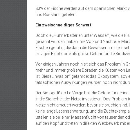
80% der Fische werden auf dem spanischen Markt ver
und Russland geliefert.
Ein zweischneidiges Schwert
Doch die „Hühnerbatterien unter Wasser“, wie die 
genannt wurden, haben ihre Vor- und Nachteile. Ma
Fischen geführt, die dann die Gewässer um die Insel
einzigen Fischsorte als große Gefahr für die Biodivers
Vor einigen Jahren noch hielt sich das Problem in G
mehr und immer größere Doraden die Küsten von La 
ist. Diese „Invasion“ gefährdet das Ökosystem, sovi
tatsächlichen Auswirkungen wurden noch nicht dur
Der Biologe Iñigo La Varga hält die Gefahr für gerin
in die Sicherheit der Netze investieren. Das Problem 
Netze nicht erneuert werden, bevor sie brüchig sin
keine lange Lebenserwartung, und die Zuchtexemplar
„stellen sie bei einer Massenflucht von tausenden 
auf den Kopf und treten in direkten Wettbewerb mit 