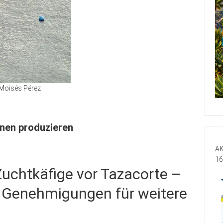
Moisés Pérez
nnen produzieren
AK
16
uchtkäfige vor Tazacorte –
 Genehmigungen für weitere