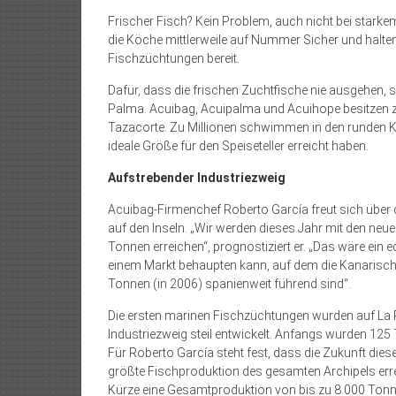
Frischer Fisch? Kein Problem, auch nicht bei starke
die Köche mittlerweile auf Nummer Sicher und halte
Fischzüchtungen bereit.
Dafür, dass die frischen Zuchtfische nie ausgehen, 
Palma. Acuibag, Acuipalma und Acuihope besitzen
Tazacorte. Zu Millionen schwimmen in den runden K
ideale Größe für den Speiseteller erreicht haben.
Aufstrebender Industriezweig
Acuibag-Firmenchef Roberto García freut sich über de
auf den Inseln. „Wir werden dieses Jahr mit den n
Tonnen erreichen“, prognostiziert er. „Das wäre ein 
einem Markt behaupten kann, auf dem die Kanarische
Tonnen (in 2006) spanienweit führend sind“.
Die ersten marinen Fischzüchtungen wurden auf La Pa
Industriezweig steil entwickelt. Anfangs wurden 125 T
Für Roberto García steht fest, dass die Zukunft diese
größte Fischproduktion des gesamten Archipels erre
Kürze eine Gesamtproduktion von bis zu 8.000 Tonne