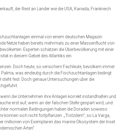
kauft, der Rest an Länder wie die USA, Kanada, Frankreich
Fischzuchtanlagen einmal von einem deutschen Magazin
rode Netze haben bereits mehrmals zu einer Massenflucht von
 bevölkerten. Experten schätzen die Überbevölkerung mit einer
ität in diesem Gebiet des Atlantiks ein.
renzen. Doch heute, so versichern Fachleute, bevölkern immer
Palma, was eindeutig durch die Fischzuchtanlagen bedingt
el steht fest. Doch genaue Untersuchungen über die
chgeführt.
g, wenn die Unternehmen ihre Anlagen korrekt instandhalten und
tauche erst auf, wenn an der falschen Stelle gespart wird, und
d. Unter normalen Bedingungen haben die Doraden sowieso
e können sich nicht fortpflanzen. „Trotzdem“, so La Varga,
oder millionen von Exemplaren das marine Ökosystem der Insel
endemischen Arten“.