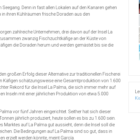
m Seegang. Denn in fast allen Lokalen auf den Kanaren gehen
n in ihren Kühlräumen frische Doraden aus den
sorgen zahlreiche Unternehmen, drei davon auf der Insel La
 zusammen zwanzig Fischzuchtkäfige an der Küste von
äfigen die Doraden herum und werden gemästet bis sie die
n großen Erfolg dieser Alternative zur traditionellen Fischerei
euen Käfigen schätzungsweise eine Gesamtproduktion von 1.600
echter Rekord für die Insel La Palma, die sich immer mehr auf
Le
n Inseln mit einer jährlichen Produktion von etwa 5.000
Ki
lma vor fünf Jahren eingerichtet. Seither hat sich dieser
onnen jährlich produziert, heute sollen es bis zu 1.600 sein.
s Marktes auf La Palma gut aussieht, denn die Insel soll die
ichen. Die Bedingungen auf La Palma sind so gut, dass in
n erzielt werden könnte, meint García.