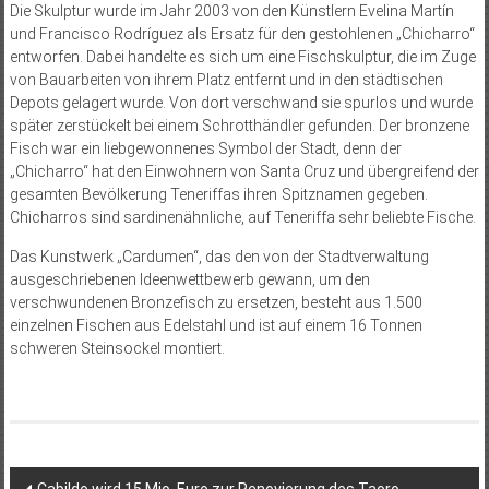
Die Skulptur wurde im Jahr 2003 von den Künstlern Evelina Martín
und Francisco Rodríguez als Ersatz für den gestohlenen „Chicharro“
entworfen. Dabei handelte es sich um eine Fischskulptur, die im Zuge
von Bauarbeiten von ihrem Platz entfernt und in den städtischen
Depots gelagert wurde. Von dort verschwand sie spurlos und wurde
später zerstückelt bei einem Schrotthändler gefunden. Der bronzene
Fisch war ein liebgewonnenes Symbol der Stadt, denn der
„Chicharro“ hat den Einwohnern von Santa Cruz und übergreifend der
gesamten Bevölkerung Teneriffas ihren
Spitznamen gegeben.
Chicharros sind sardinenähnliche, auf Teneriffa sehr beliebte Fische.
Das Kunstwerk „Cardumen“, das den von der Stadtverwaltung
ausgeschriebenen Ideenwettbewerb gewann, um den
verschwundenen Bronzefisch zu ersetzen, besteht aus 1.500
einzelnen Fischen aus Edelstahl und ist auf einem 16 Tonnen
schweren Steinsockel montiert.
Beitragsnavigation