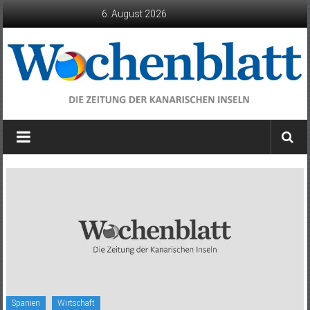
Zum
6. August 2026
Inhalt
springen
Wochenblatt
die
Zeitung
der
Kanarischen
Inseln
Spanien
Wirtschaft