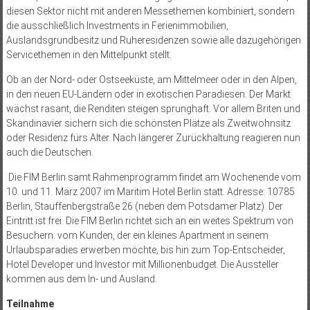
diesen Sektor nicht mit anderen Messethemen kombiniert, sondern
die ausschließlich Investments in Ferienimmobilien,
Auslandsgrundbesitz und Ruheresidenzen sowie alle dazugehörigen
Servicethemen in den Mittelpunkt stellt.
Ob an der Nord- oder Ostseeküste, am Mittelmeer oder in den Alpen,
in den neuen EU-Ländern oder in exotischen Paradiesen: Der Markt
wächst rasant, die Renditen steigen sprunghaft. Vor allem Briten und
Skandinavier sichern sich die schönsten Plätze als Zweitwohnsitz
oder Residenz fürs Alter. Nach längerer Zurückhaltung reagieren nun
auch die Deutschen.
Die FIM Berlin samt Rahmenprogramm findet am Wochenende vom
10. und 11. März 2007 im Maritim Hotel Berlin statt. Adresse: 10785
Berlin, Stauffenbergstraße 26 (neben dem Potsdamer Platz). Der
Eintritt ist frei. Die FIM Berlin richtet sich an ein weites Spektrum von
Besuchern: vom Kunden, der ein kleines Apartment in seinem
Urlaubsparadies erwerben möchte, bis hin zum Top-Entscheider,
Hotel Developer und Investor mit Millionenbudget. Die Aussteller
kommen aus dem In- und Ausland.
Teilnahme