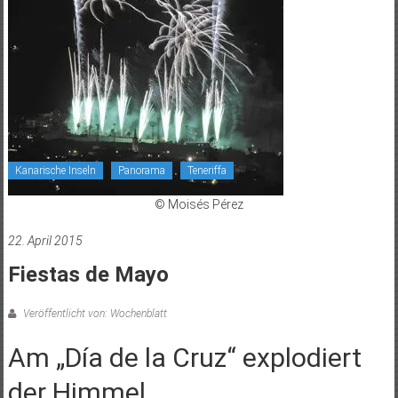
Kanarische Inseln
Panorama
Teneriffa
© Moisés Pérez
22. April 2015
Fiestas de Mayo
Veröffentlicht von: Wochenblatt
Am „Día de la Cruz“ explodiert
der Himmel