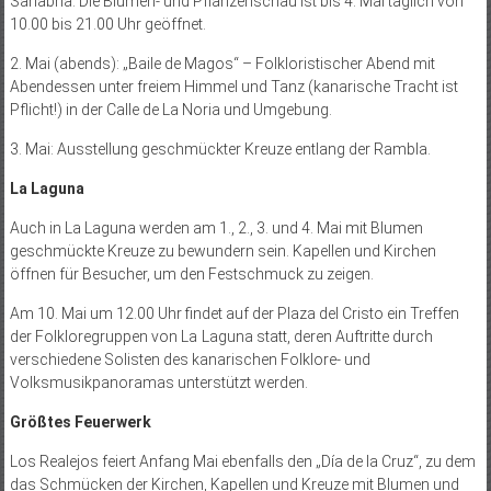
Sanabria. Die Blumen- und Pflanzenschau ist bis 4. Mai täglich von
10.00 bis 21.00 Uhr geöffnet.
2. Mai (abends): „Baile de Magos“ – Folkloristischer Abend mit
Abendessen unter freiem Himmel und Tanz (kanarische Tracht ist
Pflicht!) in der Calle de La Noria und Umgebung.
3. Mai: Ausstellung geschmückter Kreuze entlang der Rambla.
La Laguna
Auch in La Laguna werden am 1., 2., 3. und 4. Mai mit Blumen
geschmückte Kreuze zu bewundern sein. Kapellen und Kirchen
öffnen für Besucher, um den Festschmuck zu zeigen.
Am 10. Mai um 12.00 Uhr findet auf der Plaza del Cristo ein Treffen
der Folkloregruppen von La Laguna statt, deren Auftritte durch
verschiedene Solisten des kanarischen Folklore- und
Volksmusikpanoramas unterstützt werden.
Größtes Feuerwerk
Los Realejos feiert Anfang Mai ebenfalls den „Día de la Cruz“, zu dem
das Schmücken der Kirchen, Kapellen und Kreuze mit Blumen und