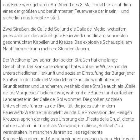
das Feuerwerk gehören. Am Abend des 3. Mai findet hier alljährlich
eines der größten und berühmtes­ten Feuerwerke der Inseln – und
sicherlich das längste – statt.
Zwei Straßen, die Calle del Sol und die Calle del Medio, wetteifern
jedes Jahr um das prächtigste Feuerwerk und die am schönsten
geschmückten Kapellen und Kreuze. Das explosive Schauspiel am
Nachthimmel kann mehrere Stunden dauern.
Der Wettkampf zwischen den beiden Straßen hat eine lange
Geschichte. Der Konkurrenzkampf hat wohl seine Wurzeln in der
unterschiedlichen Herkunft und sozialen Einstufung der Bürger jener
Straßen. In der Calle del Medio lebten einst die wohlhabenden
Grundbesitzer und Landherren, weshalb diese Straße auch als „Calle
de los Marqueses“ bekannt war, während die Bauern und einfachen
Landarbeiter in der Calle del Sol wohnten. Die großen sozialen
Unterschiede führten zu der Rivalität, die jedes Jahr in dem
Feuerwerk-Wettstreit ausgelebt wurde. Die Prozession des Heiligen
Kreuzes, sprich der religiöse Ursprung der „Fiesta de la Cruz“, diente
mit den Jahren nur noch als Vorwand, um diese „Schlacht“ zu
veranstalten. In manchen Jahren soll es regelrechte
Kriegserklärungen und Ausschreitungen gegeben haben. Heute wird