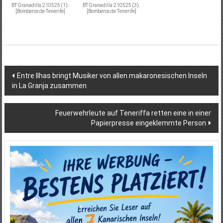
BT Granadilla 210525 (1).
BT Granadilla 210525 (3).
[Bomberos de Tenerife]
[Bomberos de Tenerife]
Beitragsnavigation
Entre Ilhas bringt Musiker von allen makaronesischen Inseln
in La Granja zusammen
Feuerwehrleute auf Teneriffa retten eine in einer
Papierpresse eingeklemmte Person