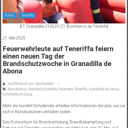
Politik
Teneriffa
BT Granadilla 210525 (2). [Bomberos de Tenerife]
21. Mai 2025
Feuerwehrleute auf Teneriffa feiern
einen neuen Tag der
Brandschutzwoche in Granadilla de
Abona
Veröffentlicht von: Wochenblatt
Brandschutz
,
Brandschutzwoche
,
Feuerwehr Teneriffa
,
Granadilla de Abona
,
Sicherheitsschulung
Mehr als hundert Schulkinder erhielten Informationen darüber, wie sie
sich in Notsituationen verhalten sollen.
Das Konsortium für Brandverhütung, Brandbekämpfung und
Rettung auf Teneriffa veranstaltete am Mittwoch, den 21. Mai, auf