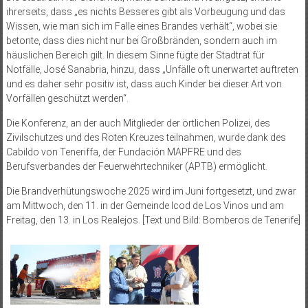
ihrerseits, dass „es nichts Besseres gibt als Vorbeugung und das
Wissen, wie man sich im Falle eines Brandes verhält“, wobei sie
betonte, dass dies nicht nur bei Großbränden, sondern auch im
häuslichen Bereich gilt. In diesem Sinne fügte der Stadtrat für
Notfälle, José Sanabria, hinzu, dass „Unfälle oft unerwartet auftreten
und es daher sehr positiv ist, dass auch Kinder bei dieser Art von
Vorfällen geschützt werden“.
Die Konferenz, an der auch Mitglieder der örtlichen Polizei, des
Zivilschutzes und des Roten Kreuzes teilnahmen, wurde dank des
Cabildo von Teneriffa, der Fundación MAPFRE und des
Berufsverbandes der Feuerwehrtechniker (APTB) ermöglicht.
Die Brandverhütungswoche 2025 wird im Juni fortgesetzt, und zwar
am Mittwoch, den 11. in der Gemeinde Icod de Los Vinos und am
Freitag, den 13. in Los Realejos. [Text und Bild: Bomberos de Tenerife]