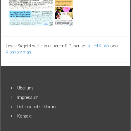
Lesen Sie jetzt weiter in unserem E-Paper bei
United Kiosk
oder
Kiosko y más
.
Über uns
Impressum
Datenschutzerklärung
Kontakt