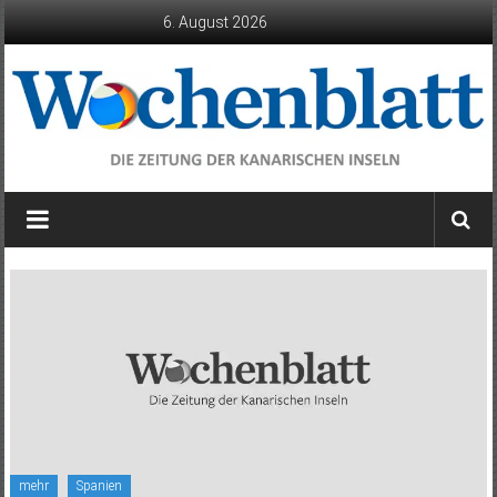
Zum
6. August 2026
Inhalt
springen
Wochenblatt
die
Zeitung
der
Kanarischen
Inseln
mehr
Spanien