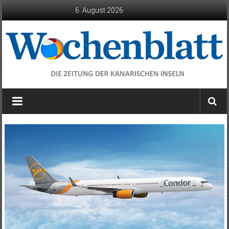
Zum
6. August 2026
Inhalt
springen
Wochenblatt
die
Zeitung
der
Kanarischen
Inseln