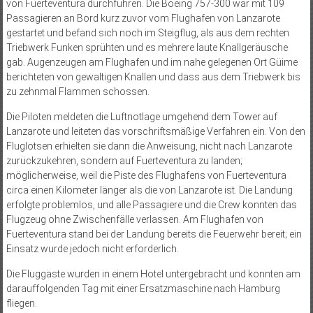
von Fuerteventura durchführen. Die Boeing 757-300 war mit 109
Passagieren an Bord kurz zuvor vom Flughafen von Lanzarote
gestartet und befand sich noch im Steigflug, als aus dem rechten
Triebwerk Funken sprühten und es mehrere laute Knallgeräusche
gab. Augenzeugen am Flughafen und im nahe gelegenen Ort Güime
berichteten von gewaltigen Knallen und dass aus dem Triebwerk bis
zu zehnmal Flammen schossen.
Die Piloten meldeten die Luftnotlage umgehend dem Tower auf
Lanzarote und leiteten das vorschriftsmäßige Verfahren ein. Von den
Fluglotsen erhielten sie dann die Anweisung, nicht nach Lanzarote
zurückzukehren, sondern auf Fuerteventura zu landen;
möglicherweise, weil die Piste des Flughafens von Fuerteventura
circa einen Kilometer länger als die von Lanzarote ist. Die Landung
erfolgte problemlos, und alle Passagiere und die Crew konnten das
Flugzeug ohne Zwischenfälle verlassen. Am Flughafen von
Fuerteventura stand bei der Landung bereits die Feuerwehr bereit; ein
Einsatz wurde jedoch nicht erforderlich.
Die Fluggäste wurden in einem Hotel untergebracht und konnten am
darauffolgenden Tag mit einer Ersatzmaschine nach Hamburg
fliegen.