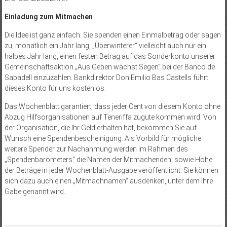
Einladung zum Mitmachen
Die Idee ist ganz einfach: Sie spenden einen Einmalbetrag oder sagen
zu, monatlich ein Jahr lang, „Überwinterer“ vielleicht auch nur ein
halbes Jahr lang, einen festen Betrag auf das Sonderkonto unserer
Gemeinschaftsaktion „Aus Geben wächst Segen“ bei der Banco de
Sabadell einzuzahlen. Bankdirektor Don Emilio Bas Castells führt
dieses Konto für uns kos­tenlos.
Das Wochenblatt garantiert, dass jeder Cent von diesem Konto ohne
Abzug Hilfsorganisationen auf Teneriffa zugute kommen wird. Von
der Organisation, die Ihr Geld erhalten hat, bekommen Sie auf
Wunsch eine Spendenbescheinigung. Als Vorbild für mögliche
weitere Spender zur Nachahmung werden im Rahmen des
„Spendenbarometers“ die Namen der Mitmachenden, sowie Höhe
der Beträge in jeder Wochenblatt-Ausgabe veröffentlicht. Sie können
sich dazu auch einen „Mitmachnamen“ ausdenken, unter dem Ihre
Gabe genannt wird.