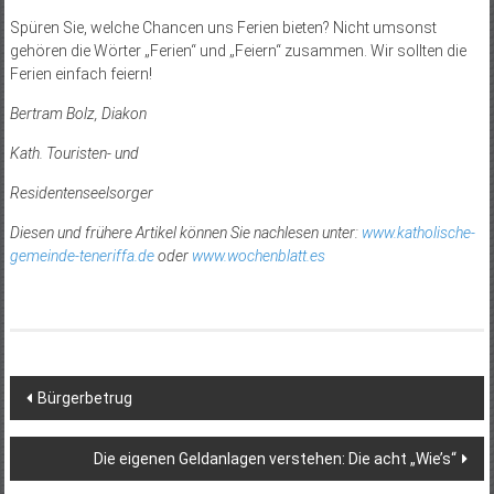
Spüren Sie, welche Chancen uns Ferien bieten? Nicht umsonst
gehören die Wörter „Ferien“ und „Feiern“ zusammen. Wir sollten die
Ferien einfach feiern!
Bertram Bolz, Diakon
Kath. Touristen- und
Residentenseelsorger
Diesen und frühere Artikel können Sie nachlesen unter:
www.katholische-
gemeinde-teneriffa.de
oder
www.wochenblatt.es
Beitragsnavigation
Bürgerbetrug
Die eigenen Geldanlagen verstehen: Die acht „Wie’s“