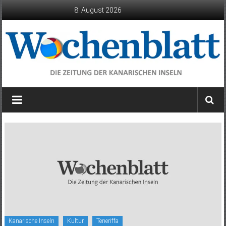
Zum
8. August 2026
Inhalt
springen
Wochenblatt
die
Zeitung
der
Kanarischen
Inseln
Kanarische Inseln
Kultur
Teneriffa