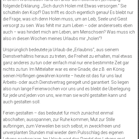
folgende Erklärung: „Sich durch Holen mit Etwas versorgen.“ Sie
schütteln den Kopf? Das trifft es doch eigentlich genau! Es bleibt nur
die Frage, was ich denn Holen muss, um an Leib, Seele und Geist
versorgt zu sein. Was fehlt mir zum Leben – oder andererseits eben
auch – was hindert mich am Leben, am Menschsein? Was muss ich
also in diesen Wochen meines Urlaubs mir „holen“?
Ursprünglich bedeutete ja Urlaub die „Erlaubnis“, aus seinem
Dienstverhältnis heraus zu treten, die Freiheit zu erhalten, mal etwas
ganz anderes zu tun oder einfach mal nur eine bestimmte Zeit gar
nichts zu tun. Im Mittelalter war es eine Gnade, die z.B. ein König
seinen Höflingen gewähren konnte – heute ist das für uns laut
Arbeits- oder auch Dienstvertrag geregelt und garantiert. So liegen
also nun lange Ferienwochen vor uns und es bleibt die Überlegung
für jede und jeden von uns, wie man sie wohl gestalten kann und
auch gestalten soll.
Ferien gestalten – das bedeutet für mich zunächst einmal
abschalten, ausspannen, zur Ruhe kommen, Mut zur Stille
aufbringen, zum Verweilen bei sich selbst, in zweckfreien und
unverplanten Stunden mal wieder dem Pulsschlag des eigenen