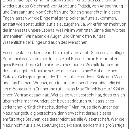
Lebens nachspüren. Im Urlaub wird das Pendel des Lebens mal
wieder auf das Gleichmaß von Arbeit und Freizeit, von Anspannung
und Entspannung, von Schaffen und Ruhen eingerichtet. In diesen
Tagen lassen wir die Dinge mal ganz locker auf uns zukommen,
anstatt wie sonst üblich auf sie zuzugehen. Ja, wir erfahren mehr von
der Innenseite unsere Lebens, weil wir im wahrsten Sinne des Wortes
„innehalten“. Wir halten die Augen und Ohren offen für das
Wesentliche der Dinge und auch des Menschen.
Ferien gestalten, dazu gehört für mich aber auch: Sich der vielfältigen
Schönheit der Natur zu öffnen, sie mit Freude und in Ehrfurcht zu
genießen und ihre Geheimnisse zu bestaunen. Wo bitte kann man
das auf engstem Raume besser genießen als hier? Auf der einen
Seite die Gebirgszüge und der Teide, auf der anderen Seite das Meer
und das Element Wasser, das für uns so überlebensnotwendig ist.
Ich möchte uns in Erinnerung rufen, was Max Planck bereits 1924 in
einem Vortrag gesagt hat: „Wer es so weit gebracht hat, dass er sich
über nichts mehr wundert, der beweist dadurch nur, dass er es
verlernt hat, gründlich nachzudenken.“ Man muss die Wunder der
Natur nur geduldig betrachten, dann erwächst daraus dieses
ehrfürchtige Staunen, das tiefer reicht als alle Wissenschaft. Wer die
Natur nicht nur als Ausbeutungsobjekt sieht, sondern als großartige