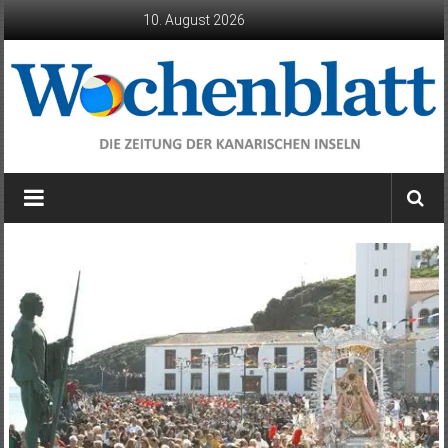
Zum
10. August 2026
Inhalt
springen
Wochenblatt
die
Zeitung
der
Kanarischen
Inseln