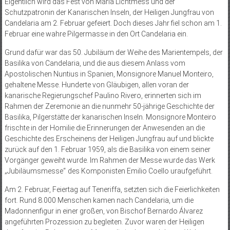
Eigentlich wird das Fest von Maria Lichtmess und der
Schutzpatronin der Kanarischen Inseln, der Heiligen Jungfrau von
Candelaria am 2. Februar gefeiert. Doch dieses Jahr fiel schon am 1.
Februar eine wahre Pilgermasse in den Ort Candelaria ein.
Grund dafür war das 50. Jubiläum der Weihe des Marientempels, der
Basilika von Candelaria, und die aus diesem Anlass vom
Apostolischen Nuntius in Spanien, Monsignore Manuel Monteiro,
gehaltene Messe. Hunderte von Gläubigen, allen voran der
kanarische Regierungschef Paulino Rivero, erinnerten sich im
Rahmen der Zeremonie an die nunmehr 50-jährige Geschichte der
Basilika, Pilgerstätte der kanarischen Inseln. Monsignore Monteiro
frischte in der Homilie die Erinnerungen der Anwesenden an die
Geschichte des Erscheinens der Heiligen Jungfrau auf und blickte
zurück auf den 1. Februar 1959, als die Basilika von einem seiner
Vorgänger geweiht wurde. Im Rahmen der Messe wurde das Werk
„Jubiläumsmesse“ des Komponis­ten Emilio Coello uraufgeführt.
Am 2. Februar, Feiertag auf Teneriffa, setzten sich die Feierlichkeiten
fort. Rund 8.000 Menschen kamen nach Candelaria, um die
Madonnenfigur in einer großen, von Bischof Bernardo Álvarez
angeführten Prozession zu begleiten. Zuvor waren der Heiligen