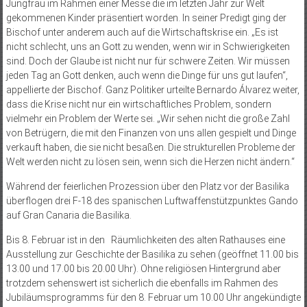
Jungfrau im Rahmen einer Messe die im letzten Jahr zur Welt
gekommenen Kinder präsentiert worden. In seiner Predigt ging der
Bischof unter anderem auch auf die Wirtschaftskrise ein. „Es ist
nicht schlecht, uns an Gott zu wenden, wenn wir in Schwierigkeiten
sind. Doch der Glaube ist nicht nur für schwere Zeiten. Wir müssen
jeden Tag an Gott denken, auch wenn die Dinge für uns gut laufen“,
appellierte der Bischof. Ganz Politiker urteilte Bernardo Álvarez weiter,
dass die Krise nicht nur ein wirtschaftliches Problem, sondern
vielmehr ein Problem der Werte sei. „Wir sehen nicht die große Zahl
von Betrügern, die mit den Finanzen von uns allen gespielt und Dinge
verkauft haben, die sie nicht besaßen. Die strukturellen Probleme der
Welt werden nicht zu lösen sein, wenn sich die Herzen nicht ändern.“
Während der feierlichen Prozession über den Platz vor der Basilika
überflogen drei F-18 des spanischen Luftwaffenstützpunktes Gando
auf Gran Canaria die Basilika.
Bis 8. Februar ist in den Räumlichkeiten des alten Rathauses eine
Ausstellung zur Geschichte der Basilika zu sehen (geöffnet 11.00 bis
13.00 und 17.00 bis 20.00 Uhr). Ohne religiösen Hintergrund aber
trotzdem sehenswert ist sicherlich die ebenfalls im Rahmen des
Jubiläumsprogramms für den 8. Februar um 10.00 Uhr angekündigte