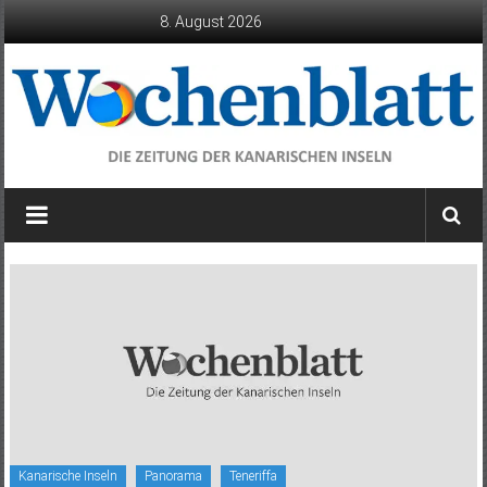
Zum
8. August 2026
Inhalt
springen
Wochenblatt
die
Zeitung
der
Kanarischen
Inseln
Kanarische Inseln
Panorama
Teneriffa