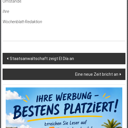
Umstände.
Ihre
Wochenblatt-Redaktion
Beitragsnavigation
Staatsanwaltschaft zeigt El Día an
Eine neue Zeit bricht an