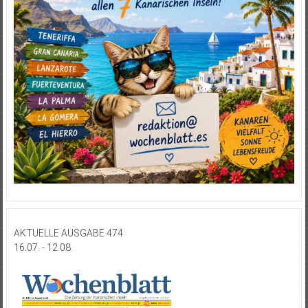
AKTUELLE AUSGABE 474
16.07. - 12.08.