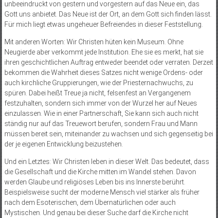
unbeeindruckt von gestern und vorgestern auf das Neue ein, das
Gott uns anbietet. Das Neue ist der Ort, an dem Gott sich finden lässt.
Für mich liegt etwas ungeheuer Befreiendes in dieser Feststellung.
Mit anderen Worten: Wir Christen hüten kein Museum. Ohne
Neugierde aber verkommt jede Institution. Ehe sie es merkt, hat sie
ihren geschichtlichen Auftrag entweder beendet oder verraten. Derzeit
bekommen die Wahrheit dieses Satzes nicht wenige Ordens- oder
auch kirchliche Gruppierungen, wie der Priesternachwuchs, zu
spüren. Dabei heißt Treue ja nicht, felsenfest an Vergangenem
festzuhalten, sondern sich immer von der Wurzel her auf Neues
einzulassen. Wie in einer Partnerschaft, Sie kann sich auch nicht
ständig nur auf das Treuewort berufen, sondern Frau und Mann
müssen bereit sein, miteinander zu wachsen und sich gegenseitig bei
der je eigenen Entwicklung beizustehen.
Und ein Letztes: Wir Christen leben in dieser Welt. Das bedeutet, dass
die Gesellschaft und die Kirche mitten im Wandel stehen. Davon
werden Glaube und religiöses Leben bis ins Innerste berührt.
Beispielsweise sucht der moderne Mensch viel stärker als früher
nach dem Esoterischen, dem Übernatürlichen oder auch
Mystischen. Und genau bei dieser Suche darf die Kirche nicht