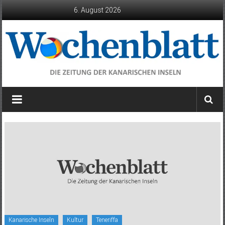
Zum
6. August 2026
Inhalt
springen
Wochenblatt
die
Zeitung
der
Kanarischen
Inseln
Kanarische Inseln
Kultur
Teneriffa