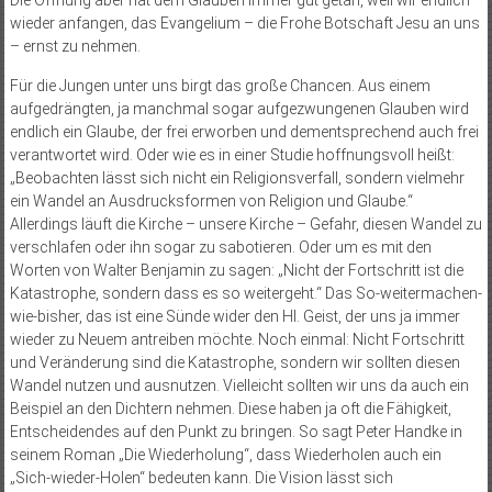
Die Öffnung aber hat dem Glauben immer gut getan, weil wir endlich
wieder anfangen, das Evangelium – die Frohe Botschaft Jesu an uns
– ernst zu nehmen.
Für die Jungen unter uns birgt das große Chancen. Aus einem
aufgedrängten, ja manchmal sogar aufgezwungenen Glauben wird
endlich ein Glaube, der frei erworben und dementsprechend auch frei
verantwortet wird. Oder wie es in einer Studie hoffnungsvoll heißt:
„Beobachten lässt sich nicht ein Religionsverfall, sondern vielmehr
ein Wandel an Ausdrucksformen von Religion und Glaube.“
Allerdings läuft die Kirche – unsere Kirche – Gefahr, diesen Wandel zu
verschlafen oder ihn sogar zu sabotieren. Oder um es mit den
Worten von Walter Benjamin zu sagen: „Nicht der Fortschritt ist die
Katastrophe, sondern dass es so weitergeht.“ Das So-weitermachen-
wie-bisher, das ist eine Sünde wider den Hl. Geist, der uns ja immer
wieder zu Neuem antreiben möchte. Noch einmal: Nicht Fortschritt
und Veränderung sind die Katastrophe, sondern wir sollten diesen
Wandel nutzen und ausnutzen. Vielleicht sollten wir uns da auch ein
Beispiel an den Dichtern nehmen. Diese haben ja oft die Fähigkeit,
Entscheidendes auf den Punkt zu bringen. So sagt Peter Handke in
seinem Roman „Die Wiederholung“, dass Wiederholen auch ein
„Sich-wieder-Holen“ bedeuten kann. Die Vision lässt sich