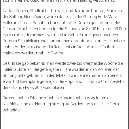
sich um eine exotische invasive Art, deren Haltung verboten ist.
Carlos Correa, Stadtrat für Umwelt, und Jaime de Urioste, Präsident
der Stiftung Neotrópico, waren dabei, als die Stifrung Ende März
Fallen im García Sanabria-Park aufstellte. Correa gab bekannt, die
Gemeinde habe den Posten für die Stitung von 8.000 Euro auf 30.000
Euro erhöht, damit diese vermehrt in Schulen und gegenüber den
Bürgern Sensibilisierungskampagnen durchführen könne. Haustiere,
insbesondere exotische, dürften nicht einfach so in die Freiheit
entlassen werden, mahnte Correa.
De Urioste gab bekannt, man werde zwei- bis dreimal die Woche die
Fallen aufstellen. Die gefangenen Tiere würden in den Volieren der
Stiftung untergebracht. In den letzten zwei Jahren habe man bereits
etwa 100 Exemplare gefangen. Die Population in Santa Cruz bestehe
derzeit aus etwas 300 Exemplaren.
Die exotischen Sittiche machen einheimischen Vogelarten die
Nistplätze und die Nahrung streitig. Außerdem sollen sie die Flora
schädigen.