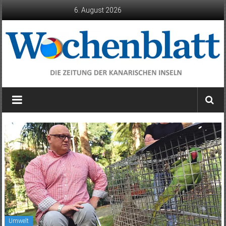
Zum
6. August 2026
Inhalt
springen
Wochenblatt
die
Zeitung
der
Kanarischen
Inseln
Umwelt