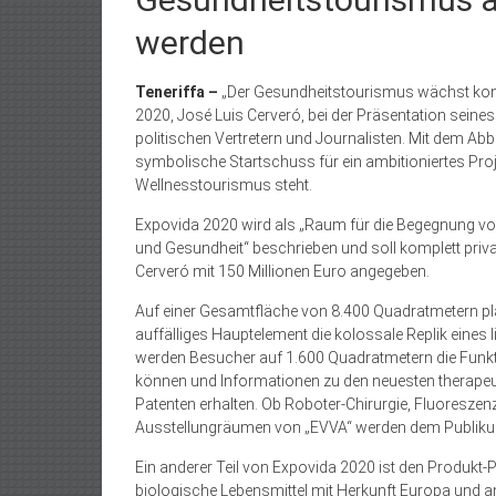
werden
Teneriffa –
„Der Gesundheitstourismus wächst konst
2020, José Luis Cerveró, bei der Präsentation seine
politischen Vertretern und Journalisten. Mit dem Abb
symbolische Startschuss für ein ambitioniertes Proj
Wellnesstourismus steht.
Expovida 2020 wird als „Raum für die Begegnung v
und Gesundheit“ beschrieben und soll komplett priva
Cerveró mit 150 Millionen Euro angegeben.
Auf einer Gesamtfläche von 8.400 Quadratmetern pl
auffälliges Hauptelement die kolossale Replik eines
werden Besucher auf 1.600 Quadratmetern die Fun
können und Informationen zu den neuesten therapeu
Patenten erhalten. Ob Roboter-Chirurgie, Fluoresze
Ausstellungräumen von „EVVA“ werden dem Publikum 
Ein anderer Teil von Expovida 2020 ist den Produkt-
biologische Lebensmittel mit Herkunft Europa und an