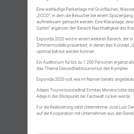
Eine weitläufige Parkanlage mit Grünflächen, Wass
„ECCO“, in dem die Besucher bei einem Spaziergan
aufmerksam gemacht werden. Eine Kläranlage, eine A
Garten“ ergänzen den Bereich Nachhaltigkeit des Ko
Expovida 2020 wird in einem weiteren Bereich, der i
Zimmermodelle präsentiert, in denen das Konzept „
optimal betreut werden können.
Ein Auditorium für bis zu 1.200 Personen ergänzt a
das Thema Gesundheitstourismus den Komplex.
Expovida 2020 soll, wie im Namen bereits angedeutet, 
Adejes Tourismusstadtrat Ermitas Moreira lobte das
Adeje in den Blickpunkt der Fachwelt rücken werde.
Für die Realisierung setzt Unternehmer José Luis Cer
auf die Kooperation mit Unternehmen aus den Ber