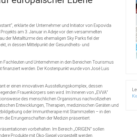
ant“, erklärte der Unternehmer und Initiator von Expovida
s Projekts am 3. Januar in Adeje vor den versammelten
au der Metalltürme des ehemaligen Sky Parks fiel der
ekt, in dessen Mittelpunkt der Gesundheits- und
on Fachleuten und Unternehmen in den Bereichen Tourismus
t finanziert werden. Der Kostenpunkt wurde von José Luis
ant er einen innovativen Ausstellungskomplex, dessen
Le
 liegenden Frauenkörpers sein wird. Im Inneren von „EVVA“
Ki
ktionsweise des menschlichen Organismus nachvollziehen
tischen Entwicklungen, Therapien, medizinischen Geräten und
nzbildgebung oder Immuntherapie mit Stammzellen – in den
die Errungenschaften der Medizin präsentiert.
Präsentationen vorbehalten. Im Bereich „ORIGEN“ sollen
dere Produkte mit Öko-Siegel vorgestellt werden.