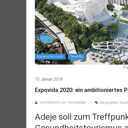
Kanarische Inseln
Teneriffa
Fo
15. Januar 2018
Expovida 2020: ein ambitioniertes P
Veröffentlicht von: Wochenblatt
Bauprojekte
,
Tour
Adeje soll zum Treffpunk
Gesundheitstourismus a