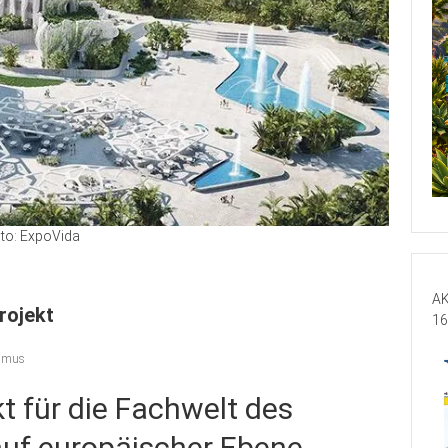
to: ExpoVida
AK
rojekt
16
ismus
t für die Fachwelt des
uf europäischer Ebene