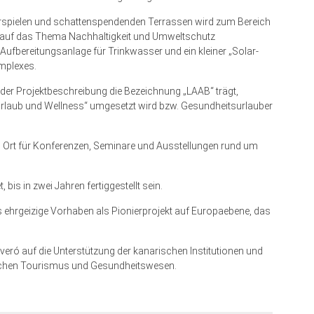
erspielen und schattenspendenden Terrassen wird zum Bereich
g auf das Thema Nachhaltigkeit und Umweltschutz
ufbereitungsanlage für Trinkwasser und ein kleiner „Solar-
mplexes.
n der Projektbeschreibung die Bezeichnung „LAAB“ trägt,
Urlaub und Wellness“ umgesetzt wird bzw. Gesundheitsurlauber
ls Ort für Konferenzen, Seminare und Ausstellungen rund um
bis in zwei Jahren fertiggestellt sein.
 ehrgeizige Vorhaben als Pionierprojekt auf Europaebene, das
veró auf die Unterstützung der kanarischen Institutionen und
eichen Tourismus und Gesundheitswesen.