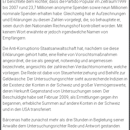
Er berichtete dem Richter, dass die Partido Popular im Zeitraum1999
bis 2007 rund 23,7 Millionen anonyme Spenden sowie neun Millionen
nominale Spenden erhalten habe. Gleichzeitig hat er Aufzeichnungen
und Erklärungen zu diesen Zahlen vorgelegt, die, so behauptete er,
seien durch den Nationalen Rechnungshof kontrolliert worden. Mit
keinem Wort erwähnte er jedoch irgendwelche Namen von
Empfängern.
Die Anti-Korruptions-Staatsanwaltschaft hat, nachdem sie diese
Erklärungen gehört hatte, eine Reihe von Vorsichtsmaßnahmen
angeordnet, die sie als geeignet, notwendig und angemessen
bezeichnete, angesichts der zahlreichen Verdachtsmomente, welche
vorliegen. Die Rede ist dabei von Steuerhinterziehung und Beihilfe zur
Geldwäsche. Der Untersuchungsrichter sieht ausreichende Indizien in
der Existenz der Konten in der Schweiz und großer Vermögenswerte,
deren Herkunft Gegenstand von Untersuchungen seien. Der
Beschuldigte habe seit Februar 2009, als Ermittlungen gegen ihn
begannen, erhebliche Summen auf andere Konten in der Schweiz
und in den USA transferiert.
Bárcenas hatte zunächst mehr als drei Stunden in Begleitung seiner
Anwälte dem Untersuchungsrichter Rede und Antwort gestanden.