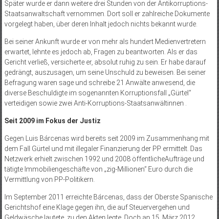
Später wurde er dann weitere drei Stunden von der Antikorruptions-
Staatsanwaltschaft vernommen. Dort soll er zahlreiche Dokumente
vorgelegt haben, über deren Inhalt jedoch nichts bekannt wurde.
Bei seiner Ankunft wurde er von mehr als hundert Medienvertretern
erwartet, lehnte es jedoch ab, Fragen zu beantworten. Als er das
Gericht verließ, versicherte er, absolut ruhig zu sein. Er habe darauf
gedrängt, auszusagen, um seine Unschuld zu beweisen. Bei seiner
Befragung waren sage und schreibe 21 Anwälte anwesend, die
diverse Beschuldigte im sogenannten Korruptionsfall „Gürtel“
verteidigen sowie zwei Anti-Korruptions-Staatsanwältinnen .
Seit 2009 im Fokus der Justiz
Gegen Luis Bárcenas wird bereits seit 2009 im Zusammenhang mit
dem Fall Gürtel und mit illegaler Finanzierung der PP ermittelt. Das
Netzwerk erhielt zwischen 1992 und 2008 öffentlicheAufträge und
tätigte Immobiliengeschäfte von „zig-­Millionen“ Euro durch die
Vermittlung von PP-Politikern.
Im September 2011 erreichte Bárcenas, dass der Oberste Spanische
Gerichtshof eine Klage gegen ihn, die auf Steuervergehen und
Geldwäsche lautete, zu den Akten legte. Doch an 15. März 2012