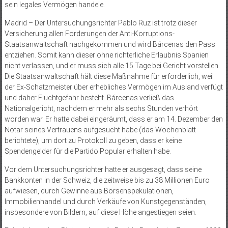
sein legales Vermögen handele.
Madrid – Der Untersuchungsrichter Pablo Ruz ist trotz dieser
Versicherung allen Forderungen der Anti-Korruptions-
Staatsanwaltschaft nachgekommen und wird Bárcenas den Pass
entziehen. Somit kann dieser ohne richterliche Erlaubnis Spanien
nicht verlassen, und er muss sich alle 15 Tage bei Gericht vorstellen.
Die Staatsanwaltschaft hält diese Maßnahme für erforderlich, weil
der Ex-Schatzmeister über erhebliches Vermögen im Ausland verfügt
und daher Fluchtgefahr besteht. Bárcenas verließ das
Nationalgericht, nachdem er mehr als sechs Stunden verhört
worden war. Er hatte dabei eingeräumt, dass er am 14. Dezember den
Notar seines Vertrauens aufgesucht habe (das Wochenblatt
berichtete), um dort zu Protokoll zu geben, dass er keine
Spendengelder für die Partido Popular erhalten habe.
Vor dem Untersuchungsrichter hatte er ausgesagt, dass seine
Bankkonten in der Schweiz, die zeitweise bis zu 38 Millionen Euro
aufwiesen, durch Gewinne aus Börsenspekulationen,
Immobilienhandel und durch Verkäufe von Kunstgegenständen,
insbesondere von Bildern, auf diese Höhe angestiegen seien.