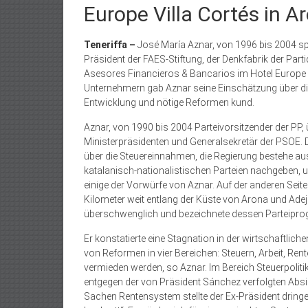
Europe Villa Cortés in Ar
Teneriffa –
José María Aznar, von 1996 bis 2004 sp
Präsident der FAES-Stiftung, der Denkfabrik der Pa
Asesores Financieros & Bancarios im Hotel Europe Vil
Unternehmern gab Aznar seine Einschätzung über die 
Entwicklung und nötige Reformen kund.
Aznar, von 1990 bis 2004 Parteivorsitzender der PP, 
Ministerpräsidenten und Generalsekretär der PSOE. 
über die Steuereinnahmen, die Regierung bestehe au
katalanisch-nationalistischen Parteien nachgeben, 
einige der Vorwürfe von Aznar. Auf der anderen Seite
Kilometer weit entlang der Küste von Arona und Ade
überschwenglich und bezeichnete dessen Parteiprogr
Er konstatierte eine Stagnation in der wirtschaftli
von Reformen in vier Bereichen: Steuern, Arbeit, Ren
vermieden werden, so Aznar. Im Bereich Steuerpoliti
entgegen der von Präsident Sánchez verfolgten Absi
Sachen Rentensystem stellte der Ex-Präsident dring