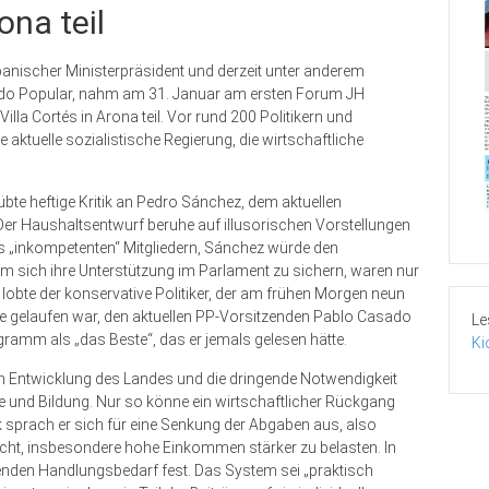
ona teil
anischer Ministerpräsident und derzeit unter anderem
rtido Popular, nahm am 31. Januar am ersten Forum JH
la Cortés in Arona teil. Vor rund 200 Politikern und
aktuelle sozialistische Regierung, die wirtschaftliche
übte heftige Kritik an Pedro Sánchez, dem aktuellen
Der Haushaltsentwurf beruhe auf illusorischen Vorstellungen
s „inkompetenten“ Mitgliedern, Sánchez würde den
um sich ihre Unterstützung im Parlament zu sichern, waren nur
 lobte der konservative Politiker, der am frühen Morgen neun
je gelaufen war, den aktuellen PP-Vorsitzenden Pablo Casado
Le
amm als „das Beste“, das er jemals gelesen hätte.
Ki
chen Entwicklung des Landes und die dringende Notwendigkeit
te und Bildung. Nur so könne ein wirtschaftlicher Rückgang
k sprach er sich für eine Senkung der Abgaben aus, also
cht, insbesondere hohe Einkommen stärker zu belasten. In
enden Handlungsbedarf fest. Das System sei „praktisch