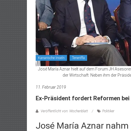
Kanarische Inseln
Teneriffa
José María Aznar hielt auf dem Forum JH Asesores
der Wirtschaft. Neben ihm der Präsi
11. Februar 2019
Ex-Präsident fordert Reformen bei 
Veröffentlicht von: Wochenblatt
Politiker
José María Aznar nahm 